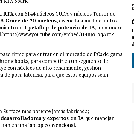
el RTX Spark.
l RTX
con 6144 núcleos CUDA y núcleos Tensor de
A Grace de 20 núcleos
, diseñada a medida junto a
É
imiento de
1 petaflop de potencia de IA
, un número
p
nal.https://www.youtube.com/embed/H4nJo-oqAro?
a
d
paso firme para entrar en el mercado de PCs de gama
as Chromebooks, para competir en un segmento de
uye con núcleos de alto rendimiento, gestión
ca de poca latencia, para que estos equipos sean
la Surface más potente jamás fabricada;
desarrolladores y expertos en IA
que manejan
ntran en una laptop convencional.