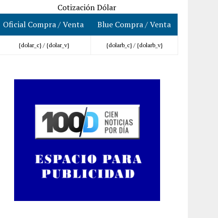
Cotización Dólar
Oficial Compra / Venta
Blue Compra / Venta
{dolar_c} /
{dolar_v}
{dolarb_c} /
{dolarb_v}