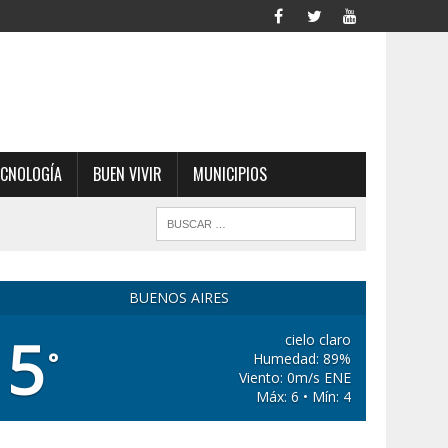
ECNOLOGÍA
BUEN VIVIR
MUNICIPIOS
BUENOS AIRES
5
cielo claro
°
Humedad: 89%
Viento: 0m/s ENE
Máx: 6 • Mín: 4