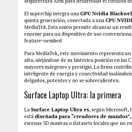
arquitectura Arm para desarrollar el corazón d
El superchip integra una
GPU Nvidia Blackwel
quinta generación, conectada a una
CPU NVIDI
MediaTek. Esta unión permite alcanzar un rend
enorme para un dispositivo de uso convencio
feature=oembed
Para MediaTek, este movimiento representa un 
alta, alejándose de su histórica posición en l
mayores márgenes y prestigio. La firma contrib
inteligente de energía y conectividad inalámbri
delgados, potentes y no se sobrecalienten.
Surface Laptop Ultra: la primera
La
Surface Laptop Ultra es
, según Microsoft, 
está
diseñada para “creadores de mundos”, 
escenas 3D masivas o datasets locales que no e