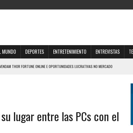
L MUNDO
DEPORTES
ENTRETENIMIENTO
ENTREVISTAS
T
SVENDAM THOR FORTUNE ONLINE E OPORTUNIDADES LUCRATIVAS NO MERCADO
UNE E ESTRATÉGIAS PARA O FUTURO FINANCEIRO
AR O UNIVERSO THOR FORTUNE CASINO ONLINE
IZO UNA DURA AUTOCRÍTICA Y NEGÓ QUE OFRECIÓ LA FINAL DEL MUNDIAL 2030 A
 su lugar entre las PCs con el
Z PLAYJONNY ET MULTIPLIEZ VOS CHANCES DE VICTOIRE AISÉMENT