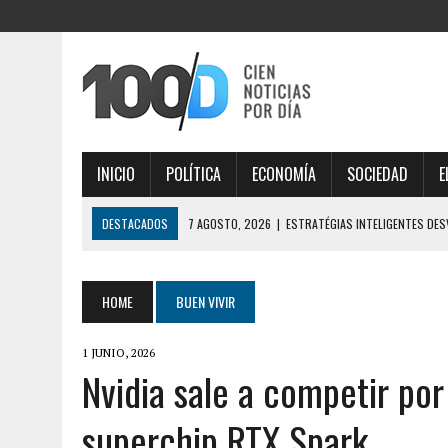
INICIO
POLÍTICA
ECONOMÍA
SOCIEDAD
E
DESTACADOS
7 AGOSTO, 2026
|
ESTRATÉGIAS INTELIGENTES DE
DIGITAL
7 AGOSTO, 2026
|
IMPORTANTE ANÁLISE DE MERCADO COM THORFORT
HOME
BUEN VIVIR
7 AGOSTO, 2026
|
JOGOS VICIANTES E BÔNUS INCRÍVEIS AO EXPLOR
1 JUNIO, 2026
6 AGOSTO, 2026
|
LA FIFA TUVO SU REUNIÓN DE CRISIS EN RABAT, H
Nvidia sale a competir por
MARRUECOS POR APOYO
superchip RTX Spark
7 AGOSTO, 2026
|
ÉLÉGANTE SÉLECTION DE JEUX EN LIGNE, DÉCOUVRE