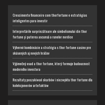
Crescimento financeiro com thorfortune e estratégias
inteligentes para investir
Interpretările surprinzătoare ale simbolismului din thor
fortune și puterea ascunsă a runelor nordice
Výherné kombinácie a stratégia s thor fortune casino pre
skúsených aj nových hráčov
Výjimečný osud a thor fortune, který formuje budoucnost
moderního investora
Rezultaty poszukiwań skarbów i niezwykła thor fortune dla
kolekcjonerów artefaktów