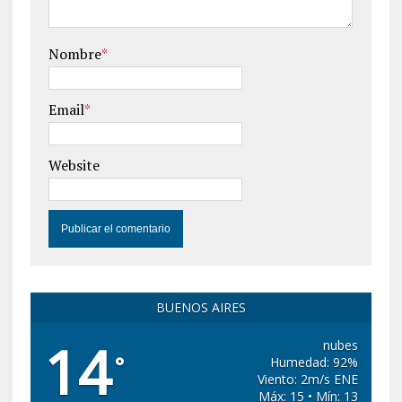
Nombre
*
Email
*
Website
BUENOS AIRES
14
nubes
°
Humedad: 92%
Viento: 2m/s ENE
Máx: 15 • Mín: 13