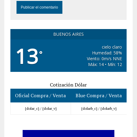
BUENOS AIRES
13
cielo claro
°
Humedad: 58%
Viento: 0m/s NNE
Máx: 14 • Mín: 12
Cotización Dólar
Oficial Compra / Venta
Blue Compra / Venta
{dolar_c} /
{dolar_v}
{dolarb_c} /
{dolarb_v}