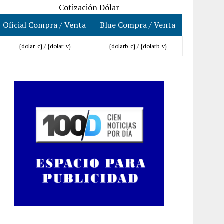
Cotización Dólar
Oficial Compra / Venta
Blue Compra / Venta
{dolar_c} /
{dolar_v}
{dolarb_c} /
{dolarb_v}