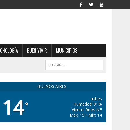
ECNOLOGÍA
BUEN VIVIR
MUNICIPIOS
BUENOS AIRES
14
nubes
°
Humedad: 91%
Viento: 0m/s NE
Máx: 15 • Mín: 14