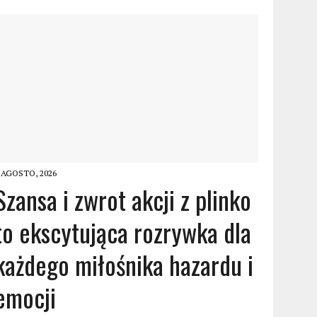
 AGOSTO, 2026
Szansa i zwrot akcji z plinko
to ekscytująca rozrywka dla
każdego miłośnika hazardu i
emocji