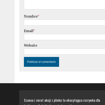
Nombre
*
Email
*
Website
Szansa i zwrot akcji z plinko to ekscytująca rozrywka dla