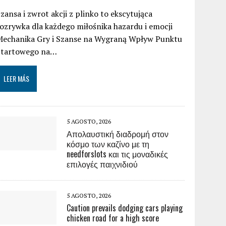
zansa i zwrot akcji z plinko to ekscytująca
ozrywka dla każdego miłośnika hazardu i emocji
Mechanika Gry i Szanse na Wygraną Wpływ Punktu
Startowego na…
LEER MÁS
5 AGOSTO, 2026
Απολαυστική διαδρομή στον
κόσμο των καζίνο με τη
needforslots και τις μοναδικές
επιλογές παιχνιδιού
5 AGOSTO, 2026
Caution prevails dodging cars playing
chicken road for a high score