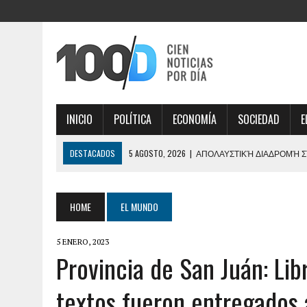
INICIO
POLÍTICA
ECONOMÍA
SOCIEDAD
E
DESTACADOS
5 AGOSTO, 2026
|
ΑΠΟΛΑΥΣΤΙΚΉ ΔΙΑΔΡΟΜΉ ΣΤ
ΕΠΙΛΟΓΈΣ ΠΑΙΧΝΙΔΙΟΎ
5 AGOSTO, 2026
|
CAUTION PREVAILS DODGING CARS PLAYING CHICK
HOME
EL MUNDO
5 AGOSTO, 2026
|
AVANTAJUL EXCLUSIV OBȚINUT CU SPIN MAMA BONU
5 ENERO, 2023
5 AGOSTO, 2026
|
KONKRETE CHANCEN UND LUNU BET FÜR LANGFRIST
Provincia de San Juán: Lib
5 AGOSTO, 2026
|
SZANSA I ZWROT AKCJI Z PLINKO TO EKSCYTUJĄCA
textos fueron entregados a