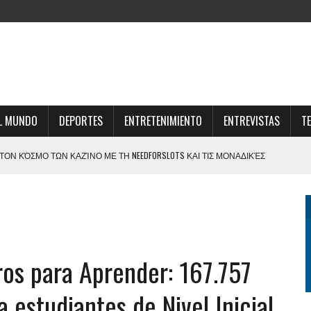
L MUNDO
DEPORTES
ENTRETENIMIENTO
ENTREVISTAS
T
ΟΝ ΚΌΣΜΟ ΤΩΝ ΚΑΖΊΝΟ ΜΕ ΤΗ NEEDFORSLOTS ΚΑΙ ΤΙΣ ΜΟΝΑΔΙΚΈΣ
EN ROAD FOR A HIGH SCORE
S CODE DESCHIDE NOI OPORTUNITĂȚI DE PARIERE ȘI DISTRACȚIE ONLINE
IGEN ERFOLG IM ONLINE-GAMING-BEREICH
ros para Aprender: 167.757
 ROZRYWKA DLA KAŻDEGO MIŁOŚNIKA HAZARDU I EMOCJI
 estudiantes de Nivel Inicial