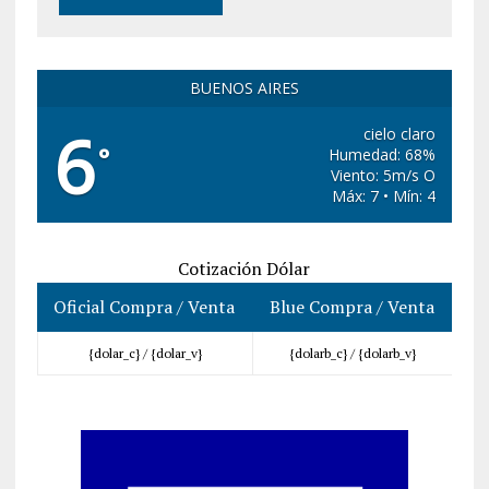
BUENOS AIRES
6
cielo claro
°
Humedad: 68%
Viento: 5m/s O
Máx: 7 • Mín: 4
Cotización Dólar
Oficial Compra / Venta
Blue Compra / Venta
{dolar_c} /
{dolar_v}
{dolarb_c} /
{dolarb_v}