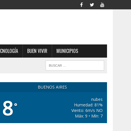
ECNOLOGÍA
BUEN VIVIR
MUNICIPIOS
BUENOS AIRES
8
nubes
°
Humedad: 81%
Viento: 6m/s NO
Máx: 9 • Mín: 7