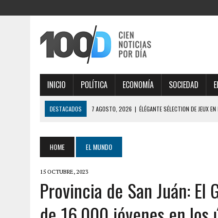
INICIO
POLÍTICA
ECONOMÍA
SOCIEDAD
E
DESTACADOS
7 AGOSTO, 2026
|
ÉLÉGANTE SÉLECTION DE JEUX EN
AISÉMENT
7 AGOSTO, 2026
|
ESTRATÉGIAS INTELIGENTES DESVENDAM THOR FO
HOME
EL MUNDO
7 AGOSTO, 2026
|
IMPORTANTE ANÁLISE DE MERCADO COM THORFORT
15 OCTUBRE, 2023
7 AGOSTO, 2026
|
JOGOS VICIANTES E BÔNUS INCRÍVEIS AO EXPLOR
Provincia de San Juán: El 
7 AGOSTO, 2026
|
SÉCURITÉ MAXIMALE, PROFITEZ PLEINEMENT DES O
de 16.000 jóvenes en los 