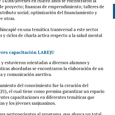
e 14.000 jóvenes en cuatro años se encontraron la
 de proyecto; finanzas de emprendimiento; talleres de
tributo social; optimización del financiamiento y
e otras.
 hincapié en una temática transversal a este sector
es y ciclos de charla activa respecto a la salud mental
 y estuvieron orientadas a diversos alumnos y
áticas abordadas se encontraron la elaboración de un
a y comunicación asertiva.
amiento del conocimiento fue la creación del
U), el cual tiene como premisa garantizar un espacio
rentes capacitaciones en diferentes temáticas que
las y los jóvenes sanjuaninos.
leres pertenecientes al programa, que abarca un total