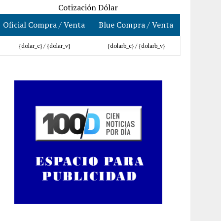
Cotización Dólar
Oficial Compra / Venta
Blue Compra / Venta
{dolar_c} /
{dolar_v}
{dolarb_c} /
{dolarb_v}