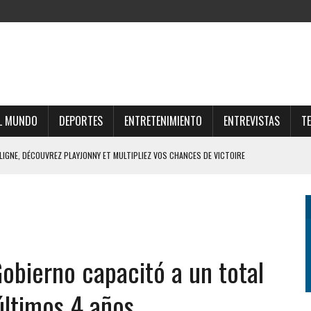
L MUNDO
DEPORTES
ENTRETENIMIENTO
ENTREVISTAS
T
 LIGNE, DÉCOUVREZ PLAYJONNY ET MULTIPLIEZ VOS CHANCES DE VICTOIRE
RTUNE ONLINE E OPORTUNIDADES LUCRATIVAS NO MERCADO DIGITAL
UNE E ESTRATÉGIAS PARA O FUTURO FINANCEIRO
AR O UNIVERSO THOR FORTUNE CASINO ONLINE
Gobierno capacitó a un total
FFRES DU CASINO SUISSE EN LIGNE ET GAGNEZ GROS
últimos 4 años