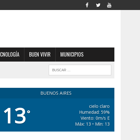
ECNOLOGÍA
BUEN VIVIR
MUNICIPIOS
BUENOS AIRES
13
cielo claro
°
Humedad: 59%
Viento: 0m/s E
Máx: 13 • Mín: 13