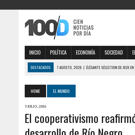
INICIO
POLÍTICA
ECONOMÍA
SOCIEDAD
E
DESTACADOS
7 AGOSTO, 2026
|
ESTRATÉGIAS INTELIGENTES DE
DIGITAL
7 AGOSTO, 2026
|
IMPORTANTE ANÁLISE DE MERCADO COM THORFORT
HOME
EL MUNDO
7 AGOSTO, 2026
|
JOGOS VICIANTES E BÔNUS INCRÍVEIS AO EXPLOR
5 JULIO, 2026
7 AGOSTO, 2026
|
SÉCURITÉ MAXIMALE, PROFITEZ PLEINEMENT DES O
El cooperativismo reafirm
7 AGOSTO, 2026
|
ÉLÉGANTE SÉLECTION DE JEUX EN LIGNE, DÉCOUVRE
desarrollo de Río Negro