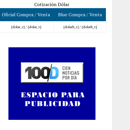
Cotización Dólar
Oficial Compra / Venta
Blue Compra / Venta
{dolar_c} /
{dolar_v}
{dolarb_c} /
{dolarb_v}