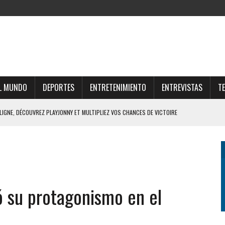
L MUNDO
DEPORTES
ENTRETENIMIENTO
ENTREVISTAS
T
SVENDAM THOR FORTUNE ONLINE E OPORTUNIDADES LUCRATIVAS NO MERCADO
UNE E ESTRATÉGIAS PARA O FUTURO FINANCEIRO
AR O UNIVERSO THOR FORTUNE CASINO ONLINE
FFRES DU CASINO SUISSE EN LIGNE ET GAGNEZ GROS
ó su protagonismo en el
Z PLAYJONNY ET MULTIPLIEZ VOS CHANCES DE VICTOIRE AISÉMENT