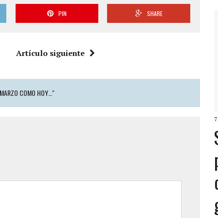
PIN
SHARE
Artículo siguiente
E MARZO COMO HOY…"
7