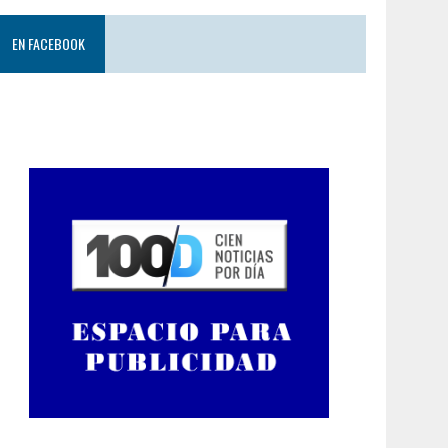
EN FACEBOOK