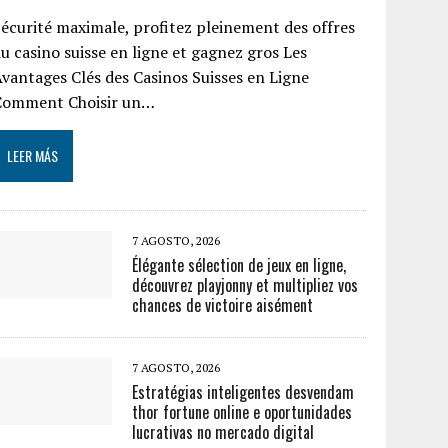
écurité maximale, profitez pleinement des offres
u casino suisse en ligne et gagnez gros Les
vantages Clés des Casinos Suisses en Ligne
Comment Choisir un…
LEER MÁS
7 AGOSTO, 2026
Élégante sélection de jeux en ligne,
découvrez playjonny et multipliez vos
chances de victoire aisément
7 AGOSTO, 2026
Estratégias inteligentes desvendam
thor fortune online e oportunidades
lucrativas no mercado digital