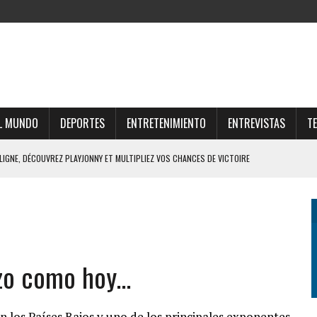
L MUNDO
DEPORTES
ENTRETENIMIENTO
ENTREVISTAS
T
 LIGNE, DÉCOUVREZ PLAYJONNY ET MULTIPLIEZ VOS CHANCES DE VICTOIRE
RTUNE ONLINE E OPORTUNIDADES LUCRATIVAS NO MERCADO DIGITAL
UNE E ESTRATÉGIAS PARA O FUTURO FINANCEIRO
AR O UNIVERSO THOR FORTUNE CASINO ONLINE
rzo como hoy…
FFRES DU CASINO SUISSE EN LIGNE ET GAGNEZ GROS
 los Países Bajos y uno de los principales exponentes