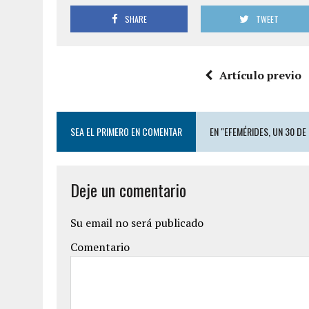
SHARE
TWEET
Artículo previo
SEA EL PRIMERO EN COMENTAR
EN "EFEMÉRIDES, UN 30 D
Deje un comentario
Su email no será publicado
Comentario