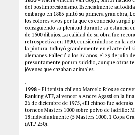
del postimpresionismo. Esencialmente autodidact
embargo en 1885 pintó su primera gran obra, Lo
los colores vivos por la que es conocido surgió 
consiguiendo su plenitud durante su estancia en
de 1600 dibujos. La calidad de su obra fue reco
retrospectiva en 1890, considerándose en la act
la pintura. Influyó grandemente en el arte del s
alemanes. Falleció a los 37 años, el 29 de julio d
presuntamente por un suicidio, aunque otras te
jóvenes que cazaban animales.
.
1998
– El tenista chileno Marcelo Ríos se conve
Ranking ATP, al vencer a Andre Agassi en la fina
26 de diciembre de 1975, «El chino» fue además e
torneos Masters 1000 sobre polvo de ladrillo:
18 individualmente (5 Masters 1000, 1 Copa Gra
(ATP 250).