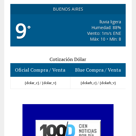
BUENOS AIRES
9
lluvia ligera
°
Humedad: 88%
Viento: 1m/s ENE
Máx: 10 • Mín: 8
Cotización Dólar
Oficial Compra / Venta
Blue Compra / Venta
{dolar_c} /
{dolar_v}
{dolarb_c} /
{dolarb_v}