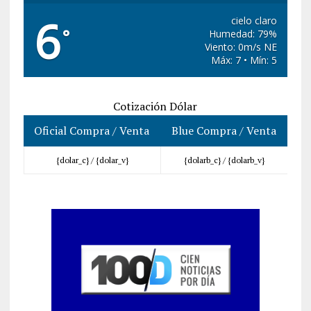
6
cielo claro
°
Humedad: 79%
Viento: 0m/s NE
Máx: 7 • Mín: 5
Cotización Dólar
Oficial Compra / Venta
Blue Compra / Venta
{dolar_c} /
{dolar_v}
{dolarb_c} /
{dolarb_v}