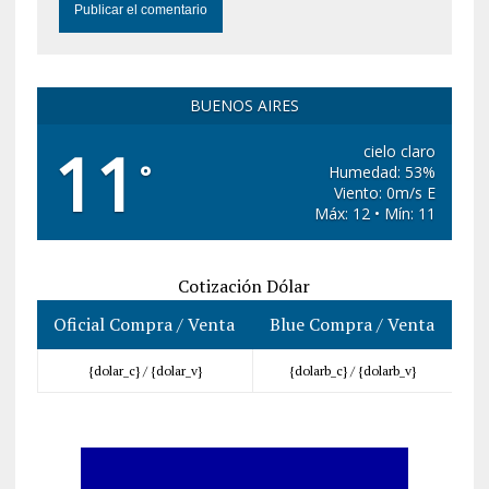
BUENOS AIRES
11
cielo claro
°
Humedad: 53%
Viento: 0m/s E
Máx: 12 • Mín: 11
Cotización Dólar
Oficial Compra / Venta
Blue Compra / Venta
{dolar_c} /
{dolar_v}
{dolarb_c} /
{dolarb_v}