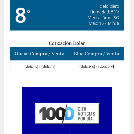
8
cielo claro
°
Humedad: 59%
Viento: 5m/s SO
Máx: 10 • Mín: 8
Cotización Dólar
Oficial Compra / Venta
Blue Compra / Venta
{dolar_c} /
{dolar_v}
{dolarb_c} /
{dolarb_v}