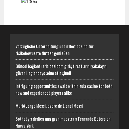
Vorzügliche Unterhaltung und n1bet casino für
risikobewusste Nutzer genießen
Güncel bağlantılarla casibom giriş fırsatlarını yakalayın,
güvenli eğlenceye adım atın şimdi
Intriguing opportunities await within zula casino for both
new and experienced players alike
Murió Jorge Messi, padre de Lionel Messi
Sotheby’s dedica una gran muestra a Fernando Botero en
Nueva York