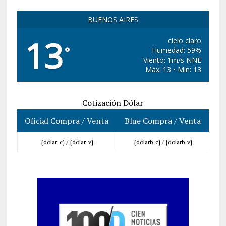
BUENOS AIRES
13
cielo claro
°
Humedad: 59%
Viento: 1m/s NNE
Máx: 13 • Mín: 13
Cotización Dólar
Oficial Compra / Venta
Blue Compra / Venta
{dolar_c} /
{dolar_v}
{dolarb_c} /
{dolarb_v}