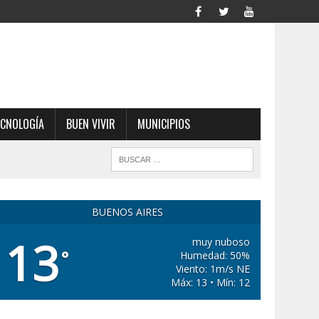
ECNOLOGÍA
BUEN VIVIR
MUNICIPIOS
BUENOS AIRES
13
muy nuboso
°
Humedad: 50%
Viento: 1m/s NE
Máx: 13 • Mín: 12