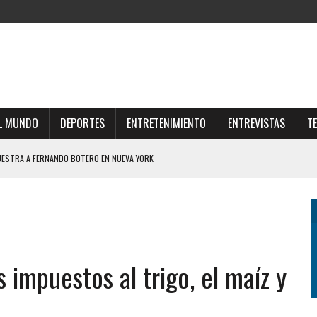
L MUNDO
DEPORTES
ENTRETENIMIENTO
ENTREVISTAS
T
UESTRA A FERNANDO BOTERO EN NUEVA YORK
LYNCH A LOS “TIBIOS DEL MEDIO” HIZO ESTALLAR EL CHAT DEL “GRUPO DE LOS
IPLES GANAN LUGAR EN LAS COMPRAS COTIDIANAS
ERTAD ECONÓMICA NO PUEDE SER ABSOLUTA” Y PIDIÓ POR LOS POBRES Y LOS
 impuestos al trigo, el maíz y