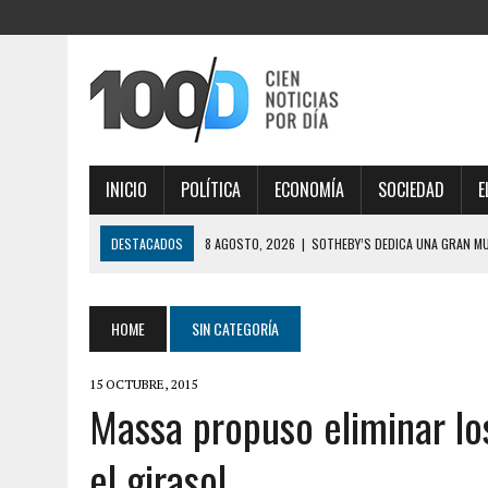
INICIO
POLÍTICA
ECONOMÍA
SOCIEDAD
E
DESTACADOS
8 AGOSTO, 2026
|
SOTHEBY’S DEDICA UNA GRAN M
8 AGOSTO, 2026
|
BRONCA DE LOS ALIADOS: LA CRÍTICA DE BENEGAS 
44″
HOME
SIN CATEGORÍA
8 AGOSTO, 2026
|
CONSUMO EN BAJA: POR QUÉ LOS FORMATOS MÚLT
15 OCTUBRE, 2015
8 AGOSTO, 2026
|
SAN CAYETANO: GARCÍA CUERVA DIJO QUE “LA LIB
Massa propuso eliminar los
ENDEUDADOS
el girasol
8 AGOSTO, 2026
|
MURIÓ JORGE MESSI, PADRE DE LIONEL MESSI