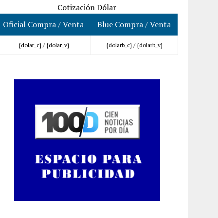
Cotización Dólar
Oficial Compra / Venta
Blue Compra / Venta
{dolar_c} /
{dolar_v}
{dolarb_c} /
{dolarb_v}