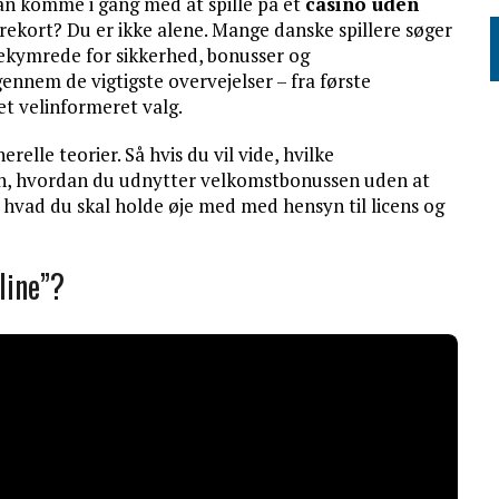
an komme i gang med at spille på et
casino uden
rekort? Du er ikke alene. Mange danske spillere søger
bekymrede for sikkerhed, bonusser og
ennem de vigtigste overvejelser – fra første
 et velinformeret valg.
relle teorier. Så hvis du vil vide, hvilke
on, hvordan du udnytter velkomstbonussen uden at
 hvad du skal holde øje med med hensyn til licens og
line”?