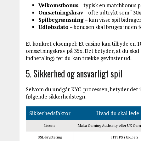
Velkomstbonus
– typisk en matchbonus på
Omsætningskrav
– ofte udtrykt som “30x 
Spilbegrænsning
– kun visse spil bidrage
Udløbsdato
– bonusen skal bruges inden fo
Et konkret eksempel: Et casino kan tilbyde en 1
omsætningskrav på 35x. Det betyder, at du skal spi
indbetaling) før du kan trække gevinster ud.
5. Sikkerhed og ansvarligt spil
Selvom du undgår KYC‑processen, betyder det ikk
følgende sikkerhedstegn:
Sikkerhedsfaktor
Hvad du skal lede 
Licens
Malta Gaming Authority eller UK Ga
SSL‑kryptering
HTTPS i URL’en