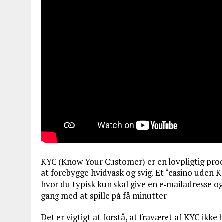
KYC (Know Your Customer) er en lovpligtig proce
at forebygge hvidvask og svig. Et “casino uden KY
hvor du typisk kun skal give en e‑mailadresse o
gang med at spille på få minutter.
Det er vigtigt at forstå, at fraværet af KYC ikke