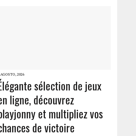
 AGOSTO, 2026
Élégante sélection de jeux
en ligne, découvrez
playjonny et multipliez vos
chances de victoire