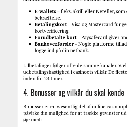
E‑wallets
– f.eks. Skrill eller Neteller, s
bekræftelse.
Betalingskort
– Visa og Mastercard funger
kortverificering.
Forudbetalte kort
– Paysafecard giver an
Bankoverførsler
– Nogle platforme tillad
logge ind på din netbank.
Udbetalinger følger ofte de samme kanaler. Væl
udbetalingshastighed i casinoets vilkår. De fles
inden for 24 timer.
4. Bonusser og vilkår du skal kende
Bonusser er en væsentlig del af online casinoo
påvirke din mulighed for at trække gevinster ud
øje med: