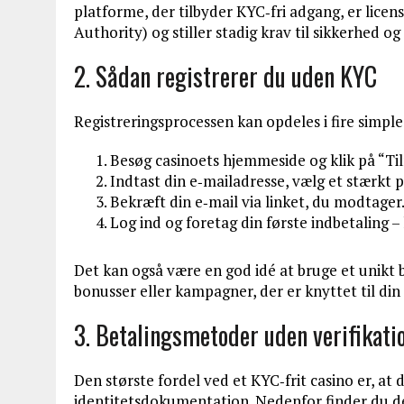
platforme, der tilbyder KYC‑fri adgang, er licen
Authority) og stiller stadig krav til sikkerhed o
2. Sådan registrerer du uden KYC
Registreringsprocessen kan opdeles i fire simple 
Besøg casinoets hjemmeside og klik på “Ti
Indtast din e‑mailadresse, vælg et stærkt 
Bekræft din e‑mail via linket, du modtager
Log ind og foretag din første indbetaling 
Det kan også være en god idé at bruge et unikt 
bonusser eller kampagner, der er knyttet til din
3. Betalingsmetoder uden verifikati
Den største fordel ved et KYC‑frit casino er, at
identitetsdokumentation. Nedenfor finder du 