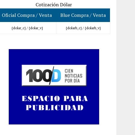
Cotización Dólar
Oficial Compra / Venta
Blue Compra / Venta
{dolar_c} /
{dolar_v}
{dolarb_c} /
{dolarb_v}