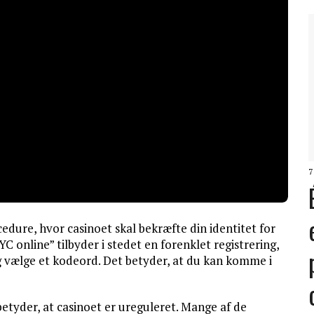
7
dure, hvor casinoet skal bekræfte din identitet for
C online” tilbyder i stedet en forenklet registrering,
g vælge et kodeord. Det betyder, at du kan komme i
 betyder, at casinoet er ureguleret. Mange af de