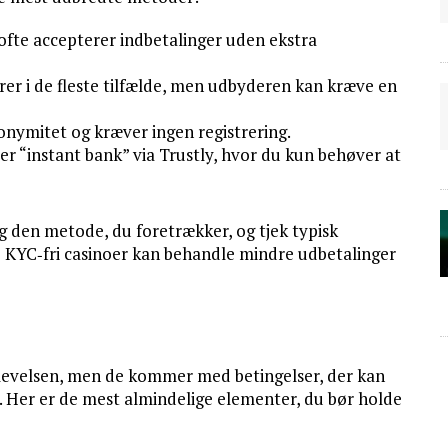
om ofte accepterer indbetalinger uden ekstra
er i de fleste tilfælde, men udbyderen kan kræve en
onymitet og kræver ingen registrering.
er “instant bank” via Trustly, hvor du kun behøver at
g den metode, du foretrækker, og tjek typisk
te KYC‑fri casinoer kan behandle mindre udbetalinger
plevelsen, men de kommer med betingelser, der kan
. Her er de mest almindelige elementer, du bør holde