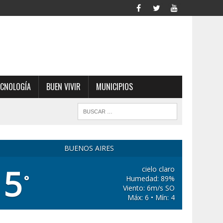
ECNOLOGÍA
BUEN VIVIR
MUNICIPIOS
BUENOS AIRES
5
cielo claro
°
Humedad: 89%
Viento: 6m/s SO
Máx: 6 • Mín: 4