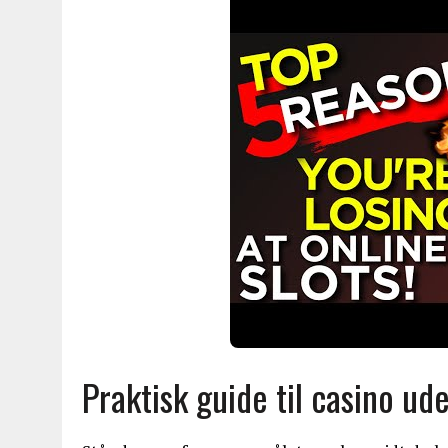
Praktisk guide til casino ud