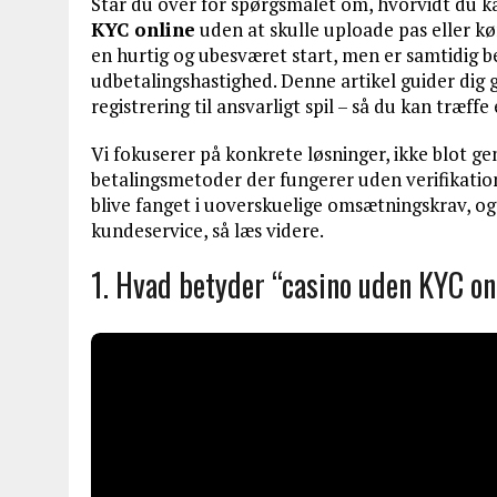
Står du over for spørgsmålet om, hvorvidt du k
KYC online
uden at skulle uploade pas eller kø
en hurtig og ubesværet start, men er samtidig 
udbetalingshastighed. Denne artikel guider dig g
registrering til ansvarligt spil – så du kan træffe
Vi fokuserer på konkrete løsninger, ikke blot gene
betalingsmetoder der fungerer uden verifikati
blive fanget i uoverskuelige omsætningskrav, og
kundeservice, så læs videre.
1. Hvad betyder “casino uden KYC on