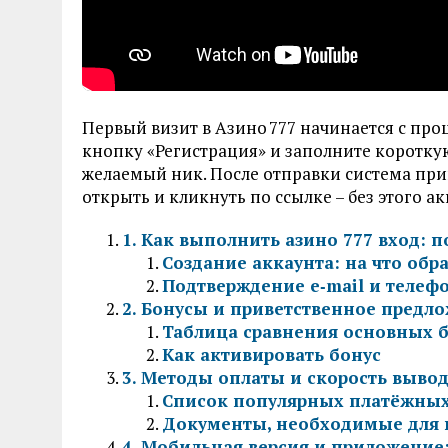
Первый визит в Азино 777 начинается с про
кнопку «Регистрация» и заполните короткую
желаемый ник. После отправки система пр
открыть и кликнуть по ссылке – без этого а
1. Как выполнить азино 777 вход: 
Создание аккаунта: на что обр
Подтверждение e‑mail и телеф
2. Бонусы и приветственное предл
Таблица сравнения основных 
Как активировать бонус
3. Методы оплаты и скорость вывод
Список популярных платёжных
Документы, необходимые для 
4. Мобильная версия и приложение: