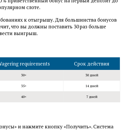
00 % приветственный бонус на первый депозит до
опулярном слоте.
ребованиях к отыгрышу. Для большинства бонусов
ачит, что вы должны поставить 30 раз больше
вести выигрыш.
agering requirements
Срок действия
30×
30 дней
35×
14 дней
40×
7 дней
Бонусы» и нажмите кнопку «Получить». Система