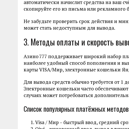
автоматически начислит средства на ваш счё
скопируйте его из письма или рекламного 
Не забудьте проверить срок действия и мин
может стать недоступным для вывода.
3. Методы оплаты и скорость выв
Азино 777 поддерживает широкий набор пла
наиболее удобный способ пополнения и выв
карты VISA/Мир, электронные кошельки Янд
Для вывода средств обычно требуется от 1 до
Электронные кошельки часто обеспечивают
случаях может потребоваться дополнительн
Список популярных платёжных методов
Visa / Мир – быстрый ввод, средний сро
Qiwi – мгновенный ввод, вывод в течени