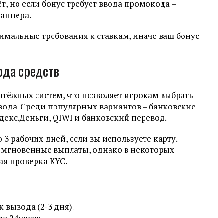
т, но если бонус требует ввода промокода –
баннера.
имальные требования к ставкам, иначе ваш бонус
ода средств
тёжных систем, что позволяет игрокам выбрать
ода. Среди популярных вариантов – банковские
екс.Деньги, QIWI и банковский перевод.
 3 рабочих дней, если вы используете карту.
 мгновенные выплаты, однако в некоторых
ая проверка KYC.
к вывода (2‑3 дня).
е 24 часов.