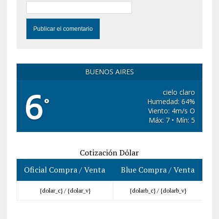
BUENOS AIRES
6
cielo claro
°
Humedad: 64%
Viento: 4m/s O
Máx: 7 • Mín: 5
Cotización Dólar
Oficial Compra / Venta
Blue Compra / Venta
{dolar_c} /
{dolar_v}
{dolarb_c} /
{dolarb_v}