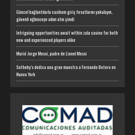
Güncel bağlantılarla casibom giriş fırsatlarını yakalayın,
güvenli eğlenceye adım atın şimdi
Intriguing opportunities await within zula casino for both
new and experienced players alike
Murió Jorge Messi, padre de Lionel Messi
Sotheby’s dedica una gran muestra a Fernando Botero en
Nueva York