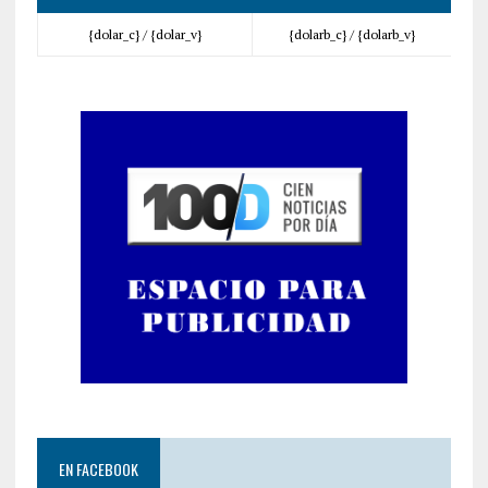
{dolar_c} /
{dolar_v}
{dolarb_c} /
{dolarb_v}
EN FACEBOOK