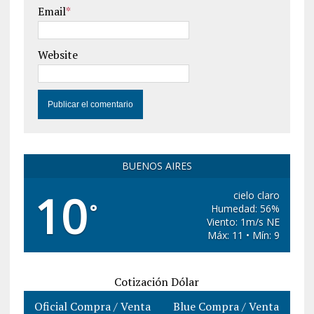
Email
*
Website
BUENOS AIRES
10
cielo claro
°
Humedad: 56%
Viento: 1m/s NE
Máx: 11 • Mín: 9
Cotización Dólar
Oficial Compra / Venta
Blue Compra / Venta