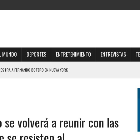
L MUNDO
DEPORTES
ENTRETENIMIENTO
ENTREVISTAS
T
UESTRA A FERNANDO BOTERO EN NUEVA YORK
TICA DE BENEGAS LYNCH A LOS “TIBIOS DEL MEDIO” HIZO ESTALLAR EL CHAT DEL
IPLES GANAN LUGAR EN LAS COMPRAS COTIDIANAS
ERTAD ECONÓMICA NO PUEDE SER ABSOLUTA” Y PIDIÓ POR LOS POBRES Y LOS
o se volverá a reunir con las
 se resisten al