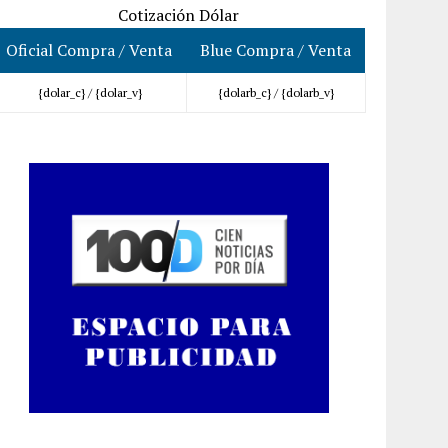
Cotización Dólar
Oficial Compra / Venta
Blue Compra / Venta
{dolar_c} /
{dolar_v}
{dolarb_c} /
{dolarb_v}