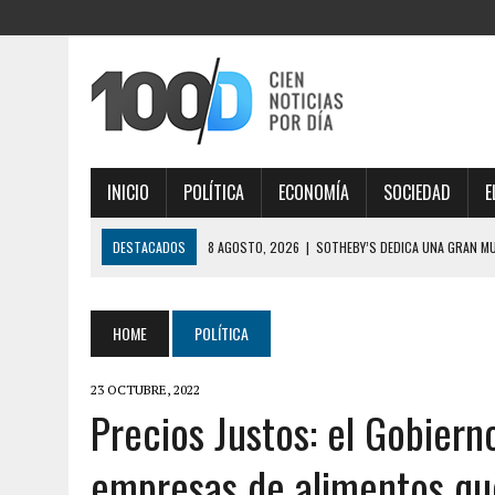
INICIO
POLÍTICA
ECONOMÍA
SOCIEDAD
E
DESTACADOS
8 AGOSTO, 2026
|
SOTHEBY’S DEDICA UNA GRAN M
8 AGOSTO, 2026
|
BRONCA DE LOS ALIADOS: LA CRÍ
“GRUPO DE LOS 44″
8 AGOSTO, 2026
|
CONSUMO EN BAJA: POR QUÉ LOS FORMATOS MÚLT
HOME
POLÍTICA
8 AGOSTO, 2026
|
SAN CAYETANO: GARCÍA CUERVA DIJO QUE “LA LIB
23 OCTUBRE, 2022
ENDEUDADOS
Precios Justos: el Gobiern
8 AGOSTO, 2026
|
MURIÓ JORGE MESSI, PADRE DE LIONEL MESSI
empresas de alimentos que