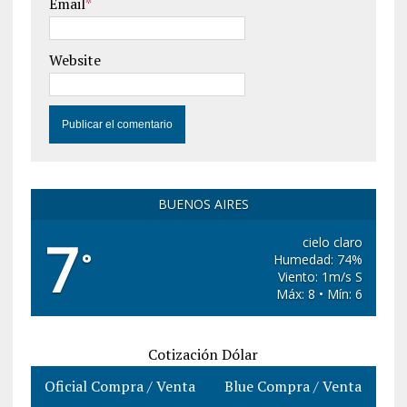
Email
*
Website
BUENOS AIRES
7
cielo claro
°
Humedad: 74%
Viento: 1m/s S
Máx: 8 • Mín: 6
Cotización Dólar
Oficial Compra / Venta
Blue Compra / Venta