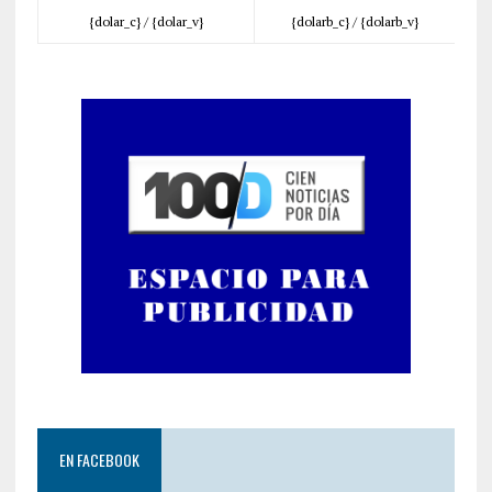
{dolar_c} /
{dolar_v}
{dolarb_c} /
{dolarb_v}
EN FACEBOOK