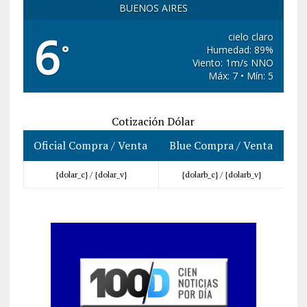
BUENOS AIRES
6
cielo claro
°
Humedad: 89%
Viento: 1m/s NNO
Máx: 7 • Mín: 5
Cotización Dólar
Oficial Compra / Venta
Blue Compra / Venta
{dolar_c} /
{dolar_v}
{dolarb_c} /
{dolarb_v}