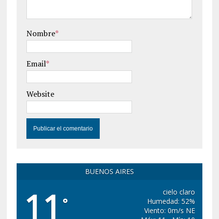
Nombre
*
Email
*
Website
BUENOS AIRES
11
cielo claro
°
Humedad: 52%
Viento: 0m/s NE