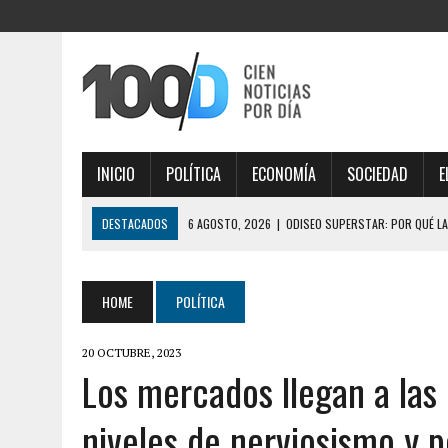
INICIO
POLÍTICA
ECONOMÍA
SOCIEDAD
E
DESTACADOS
6 AGOSTO, 2026
|
ODISEO SUPERSTAR: POR QUÉ LA
6 AGOSTO, 2026
|
EL SENADOR LIBERTARIO JOAQUÍN BENEGAS LYNCH
6 AGOSTO, 2026
|
LEY DE TIERRAS: EL SENADO VUELVE A DARLE UN GOL
HOME
POLÍTICA
6 AGOSTO, 2026
|
TRES GOBERNADORES INFLUYERON EN EL SENADO Y 
20 OCTUBRE, 2023
6 AGOSTO, 2026
|
LA FIFA TUVO SU REUNIÓN DE CRISIS EN RABAT, H
Los mercados llegan a la
MARRUECOS POR APOYO
niveles de nerviosismo y 