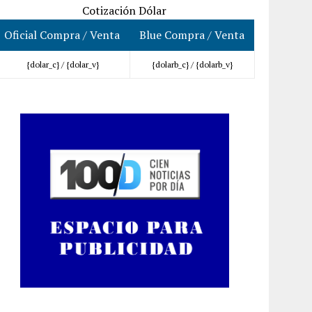
Cotización Dólar
Oficial Compra / Venta
Blue Compra / Venta
{dolar_c} /
{dolar_v}
{dolarb_c} /
{dolarb_v}