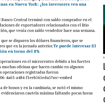
inas en Nueva York: ¿los inversores ven una
el Banco Central terminó con saldo comprador en el
daciones de exportadores relacionados con el litio
itución, que venía con saldo vendedor hace una semana.
que se disparen los dólares financieros, que se
s que en la jornada anterior.
Te puede interesar:
El
ción en torno del 8%
6
r operaciones en el microcentro debido a los fuertes
as muchas oficinas que hacen cambio en algunos
as operaciones registradas fueron
5006-4a63-a484-f1eeb565eda5?src=embed
a de bonos y en la cambiaria, se notó el mismo
e evidenciaron cautela máxima faltando pocas horas