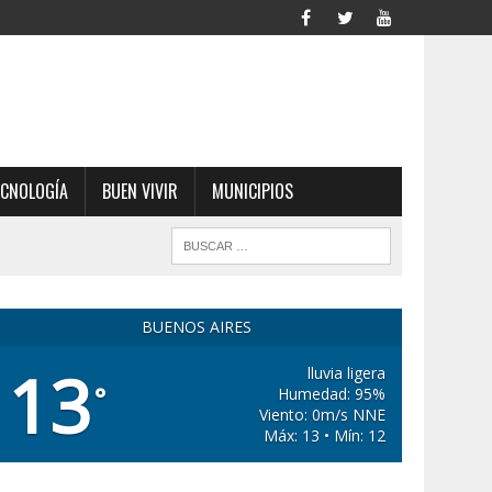
ECNOLOGÍA
BUEN VIVIR
MUNICIPIOS
BUENOS AIRES
13
lluvia ligera
°
Humedad: 95%
Viento: 0m/s NNE
Máx: 13 • Mín: 12