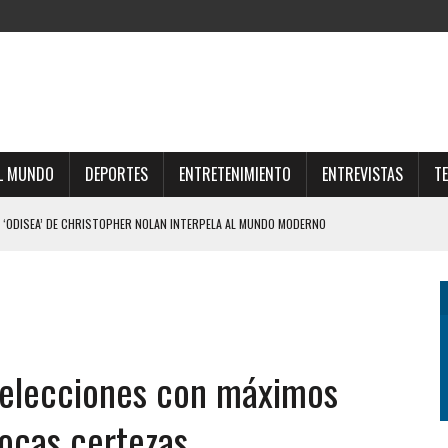
L MUNDO
DEPORTES
ENTRETENIMIENTO
ENTREVISTAS
T
 ‘ODISEA’ DE CHRISTOPHER NOLAN INTERPELA AL MUNDO MODERNO
 TIENE UNA EMPRESA QUE GESTIONA VENTAS DE TIERRAS A EXTRANJEROS
PE DE REALIDAD A JAVIER MILEI Y ELIMINÓ EL CAPÍTULO QUE ABRIÓ EL DEBATE
LE DIERON EL GOLPE DE GRACIA A LA EXTRANJERIZACIÓN DE TIERRAS
IZO UNA DURA AUTOCRÍTICA Y NEGÓ QUE OFRECIÓ LA FINAL DEL MUNDIAL 2030 A
s elecciones con máximos
pocas certezas