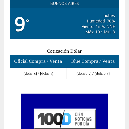
BUENOS AIRES
9
nubes
°
Humedad: 70%
Viento: 1m/s NNE
Máx: 10 • Mín: 8
Cotización Dólar
Oficial Compra / Venta
Blue Compra / Venta
{dolar_c} /
{dolar_v}
{dolarb_c} /
{dolarb_v}