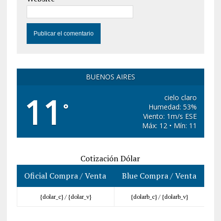
BUENOS AIRES
11
cielo claro
°
Humedad: 53%
Viento: 1m/s ESE
Máx: 12 • Mín: 11
Cotización Dólar
Oficial Compra / Venta
Blue Compra / Venta
{dolar_c} /
{dolar_v}
{dolarb_c} /
{dolarb_v}