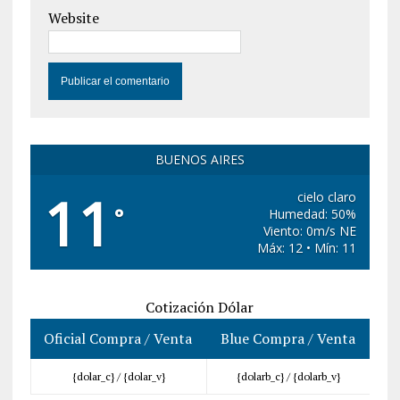
Website
BUENOS AIRES
11
cielo claro
°
Humedad: 50%
Viento: 0m/s NE
Máx: 12 • Mín: 11
Cotización Dólar
Oficial Compra / Venta
Blue Compra / Venta
{dolar_c} /
{dolar_v}
{dolarb_c} /
{dolarb_v}