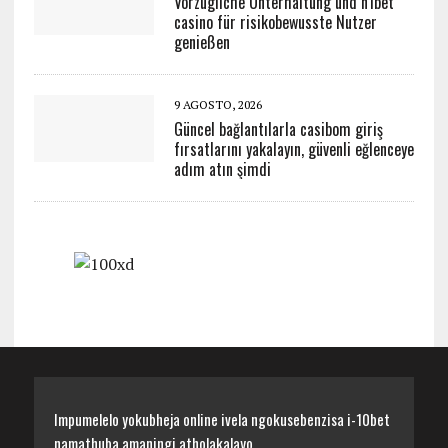
Vorzügliche Unterhaltung und n1bet
casino für risikobewusste Nutzer
genießen
9 AGOSTO, 2026
Güncel bağlantılarla casibom giriş
fırsatlarını yakalayın, güvenli eğlenceye
adım atın şimdi
Impumelelo yokubheja online ivela ngokusebenzisa i-10bet
namathuba amaningi atholakalayo