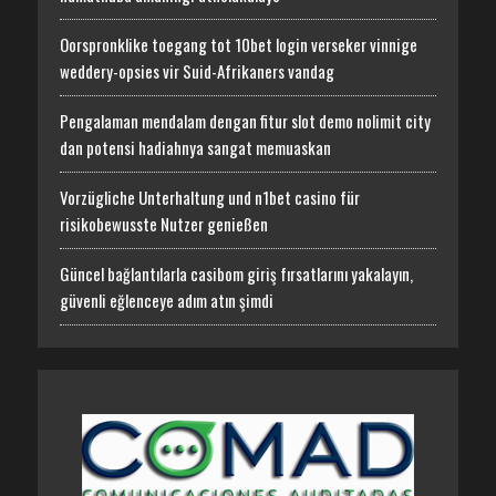
Oorspronklike toegang tot 10bet login verseker vinnige
weddery-opsies vir Suid-Afrikaners vandag
Pengalaman mendalam dengan fitur slot demo nolimit city
dan potensi hadiahnya sangat memuaskan
Vorzügliche Unterhaltung und n1bet casino für
risikobewusste Nutzer genießen
Güncel bağlantılarla casibom giriş fırsatlarını yakalayın,
güvenli eğlenceye adım atın şimdi