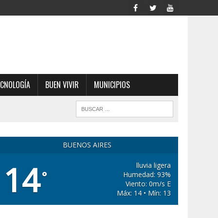
ECNOLOGÍA
BUEN VIVIR
MUNICIPIOS
BUENOS AIRES
14
lluvia ligera
°
Humedad: 93%
Viento: 0m/s E
Máx: 14 • Mín: 13