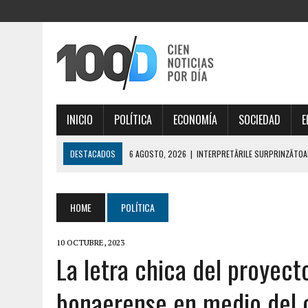
INICIO
POLÍTICA
ECONOMÍA
SOCIEDAD
E
DESTACADOS
6 AGOSTO, 2026
|
VÝHERNÉ KOMBINÁCIE A STRATÉG
6 AGOSTO, 2026
|
VÝJIMEČNÝ OSUD A THOR FORTUNE, KTERÝ FORMU
6 AGOSTO, 2026
|
REZULTATY POSZUKIWAŃ SKARBÓW I NIEZWYKŁA 
HOME
POLÍTICA
6 AGOSTO, 2026
|
CRESCIMENTO FINANCEIRO COM THORFORTUNE E E
10 OCTUBRE, 2023
6 AGOSTO, 2026
|
INTERPRETĂRILE SURPRINZĂTOARE ALE SIMBOLIS
La letra chica del proyect
bonaerense en medio del c