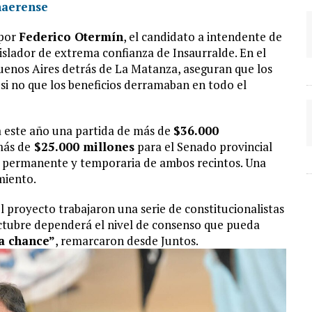
naerense
 por
Federico Otermín
, el candidato a intendente de
islador de extrema confianza de Insaurralde. En el
uenos Aires detrás de La Matanza, aseguran que los
si no que los beneficios derramaban en todo el
a este año una partida de más de
$36.000
más de
$25.000 millones
para el Senado provincial
as permanente y temporaria de ambos recintos. Una
miento.
l proyecto trabajaron una serie de constitucionalistas
octubre dependerá el nivel de consenso que pueda
a chance”
, remarcaron desde Juntos.