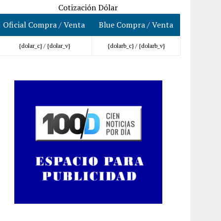
Cotización Dólar
Oficial Compra / Venta
Blue Compra / Venta
{dolar_c} /
{dolar_v}
{dolarb_c} /
{dolarb_v}