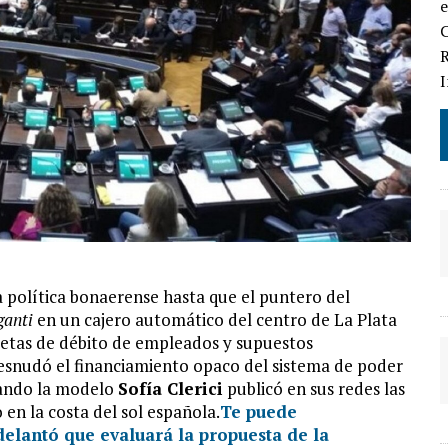
e
C
R
a política bonaerense hasta que el puntero del
aganti
en un cajero automático del centro de La Plata
rjetas de débito de empleados y supuestos
desnudó el financiamiento opaco del sistema de poder
uando la modelo
Sofía Clerici
publicó en sus redes las
 en la costa del sol española.
Te puede
delantó que evaluará la propuesta de la