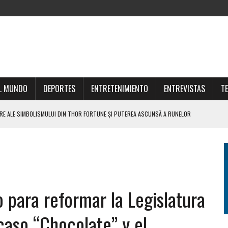
L MUNDO
DEPORTES
ENTRETENIMIENTO
ENTREVISTAS
T
IA S THOR FORTUNE CASINO PRE SKÚSENÝCH AJ NOVÝCH HRÁČOV
JE BUDOUCNOST MODERNÍHO INVESTORA
THOR FORTUNE DLA KOLEKCJONERÓW ARTEFAKTÓW
STRATÉGIAS INTELIGENTES PARA INVESTIR
MULUI DIN THOR FORTUNE ȘI PUTEREA ASCUNSĂ A RUNELOR NORDICE
o para reformar la Legislatura
aso “Chocolate” y el