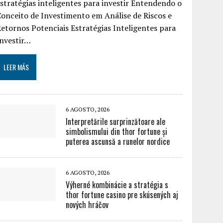
stratégias inteligentes para investir Entendendo o
onceito de Investimento em Análise de Riscos e
etornos Potenciais Estratégias Inteligentes para
Investir…
LEER MÁS
6 AGOSTO, 2026
Interpretările surprinzătoare ale
simbolismului din thor fortune și
puterea ascunsă a runelor nordice
6 AGOSTO, 2026
Výherné kombinácie a stratégia s
thor fortune casino pre skúsených aj
nových hráčov