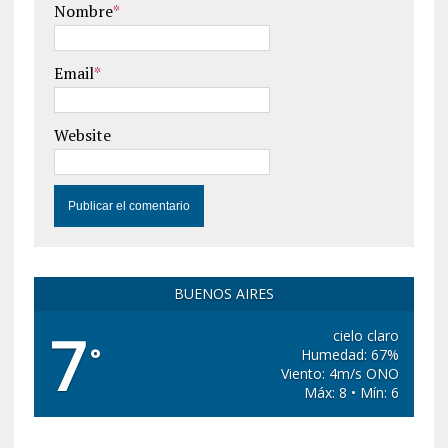
Nombre
*
Email
*
Website
BUENOS AIRES
7
cielo claro
°
Humedad: 67%
Viento: 4m/s ONO
Máx: 8 • Mín: 6