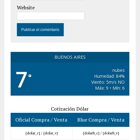
Website
BUENOS AIRES
7
nubes
°
Humedad: 84%
Viento: 5m/s NO
Máx: 9 • Mín: 6
Cotización Dólar
Oficial Compra / Venta
Blue Compra / Venta
{dolar_c} /
{dolar_v}
{dolarb_c} /
{dolarb_v}