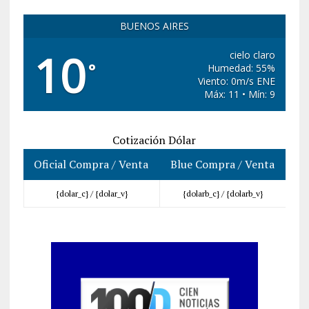
BUENOS AIRES
10
cielo claro
°
Humedad: 55%
Viento: 0m/s ENE
Máx: 11 • Mín: 9
Cotización Dólar
Oficial Compra / Venta
Blue Compra / Venta
{dolar_c} /
{dolar_v}
{dolarb_c} /
{dolarb_v}