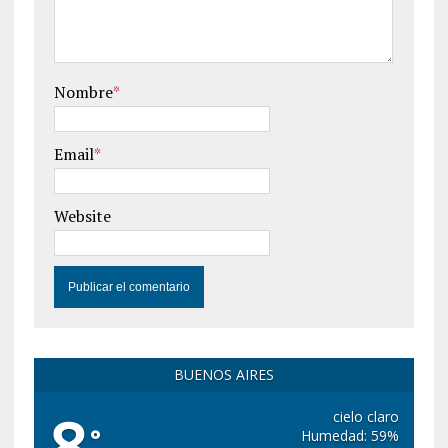
Nombre
*
Email
*
Website
BUENOS AIRES
8
cielo claro
°
Humedad: 59%