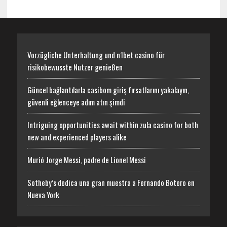
Vorzügliche Unterhaltung und n1bet casino für
risikobewusste Nutzer genießen
Güncel bağlantılarla casibom giriş fırsatlarını yakalayın,
güvenli eğlenceye adım atın şimdi
Intriguing opportunities await within zula casino for both
new and experienced players alike
Murió Jorge Messi, padre de Lionel Messi
Sotheby’s dedica una gran muestra a Fernando Botero en
Nueva York