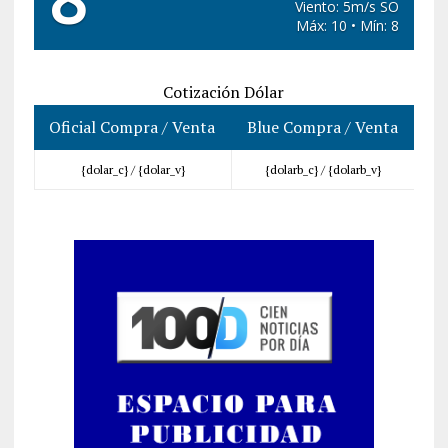
Viento: 5m/s SO
Máx: 10 • Mín: 8
Cotización Dólar
Oficial Compra / Venta
Blue Compra / Venta
{dolar_c} /
{dolar_v}
{dolarb_c} /
{dolarb_v}