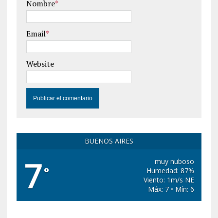
Nombre
*
Email
*
Website
BUENOS AIRES
7
muy nuboso
°
Humedad: 87%
Viento: 1m/s NE
Máx: 7 • Mín: 6