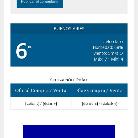
BUENOS AIRES
6
cielo claro
°
Humedad: 68%
Viento: 5m/s O
Máx: 7 • Mín: 4
Cotización Dólar
Oficial Compra / Venta
Blue Compra / Venta
{dolar_c} /
{dolar_v}
{dolarb_c} /
{dolarb_v}