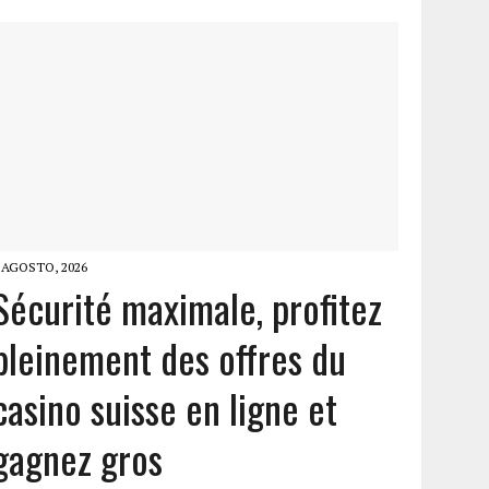
 AGOSTO, 2026
Sécurité maximale, profitez
pleinement des offres du
casino suisse en ligne et
gagnez gros