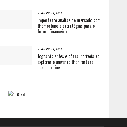
7 AGOSTO, 2026
Importante análise de mercado com
thorfortune e estratégias para o
futuro financeiro
7 AGOSTO, 2026
Jogos viciantes e bônus incríveis ao
explorar o universo thor fortune
casino online