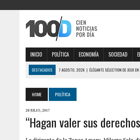
INICIO
POLÍTICA
ECONOMÍA
SOCIEDAD
E
DESTACADOS
7 AGOSTO, 2026
|
ÉLÉGANTE SÉLECTION DE JEUX EN
AISÉMENT
7 AGOSTO, 2026
|
ESTRATÉGIAS INTELIGENTES DESVENDAM THOR FO
HOME
POLÍTICA
7 AGOSTO, 2026
|
IMPORTANTE ANÁLISE DE MERCADO COM THORFORT
28 JULIO, 2017
7 AGOSTO, 2026
|
JOGOS VICIANTES E BÔNUS INCRÍVEIS AO EXPLOR
“Hagan valer sus derechos
7 AGOSTO, 2026
|
SÉCURITÉ MAXIMALE, PROFITEZ PLEINEMENT DES O
La dirigente de la Tupac Amaru, Milagro Sala, 