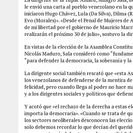
le envió una carta al pueblo venezolano en la 
iniciaron Hugo Chávez, Lula (Da Silva), Dilma (R
Evo (Morales)». «Desde el Penal de Mujeres de
de mi libertad por el gobierno de Mauricio Macr
realizarán el próximo 30 de julio», sostuvo la dir
En vistas de la elección de la Asamblea Consti
Nicolás Maduro, Sala consideró como “fundamen
“para defender la democracia, la soberanía y la
La dirigente social también rescató que «esta 
los venezolanos de defenderse de la mentira de
felicidad, pero cuando llega al poder no hace má
y a los dirigentes sociales y políticos que defien
Y acotó que «el rechazo de la derecha a estas e
importa la democracia». «Cuando se trata de que
los sectores neoliberales desconocen las eleccio
solo debemos recordar lo que decían del querid