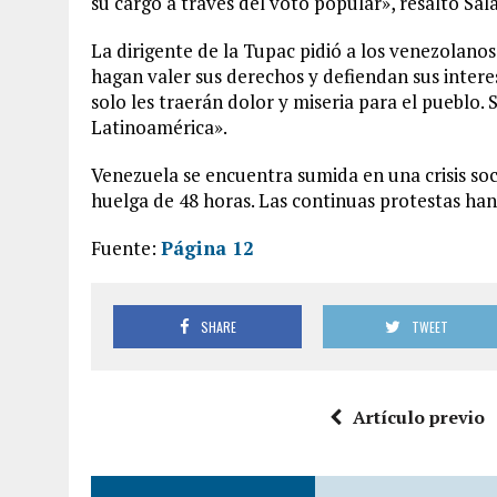
su cargo a través del voto popular», resaltó Sala
La dirigente de la Tupac pidió a los venezolano
hagan valer sus derechos y defiendan sus inter
solo les traerán dolor y miseria para el pueblo. 
Latinoamérica».
Venezuela se encuentra sumida en una crisis soc
huelga de 48 horas. Las continuas protestas han
Fuente:
Página 12
SHARE
TWEET
Artículo previo