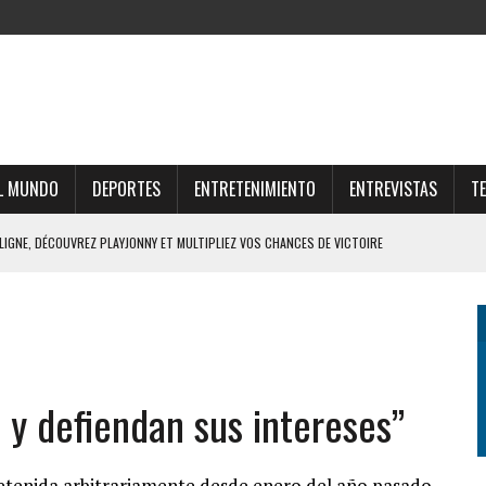
L MUNDO
DEPORTES
ENTRETENIMIENTO
ENTREVISTAS
T
 LIGNE, DÉCOUVREZ PLAYJONNY ET MULTIPLIEZ VOS CHANCES DE VICTOIRE
RTUNE ONLINE E OPORTUNIDADES LUCRATIVAS NO MERCADO DIGITAL
UNE E ESTRATÉGIAS PARA O FUTURO FINANCEIRO
AR O UNIVERSO THOR FORTUNE CASINO ONLINE
 y defiendan sus intereses”
FFRES DU CASINO SUISSE EN LIGNE ET GAGNEZ GROS
detenida arbitrariamente desde enero del año pasado,