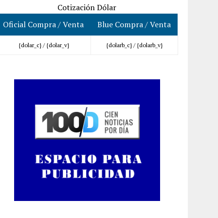
Cotización Dólar
Oficial Compra / Venta
Blue Compra / Venta
{dolar_c} /
{dolar_v}
{dolarb_c} /
{dolarb_v}