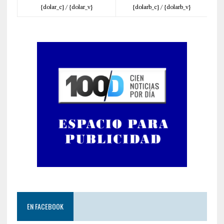
{dolar_c} /
{dolar_v}
{dolarb_c} /
{dolarb_v}
EN FACEBOOK