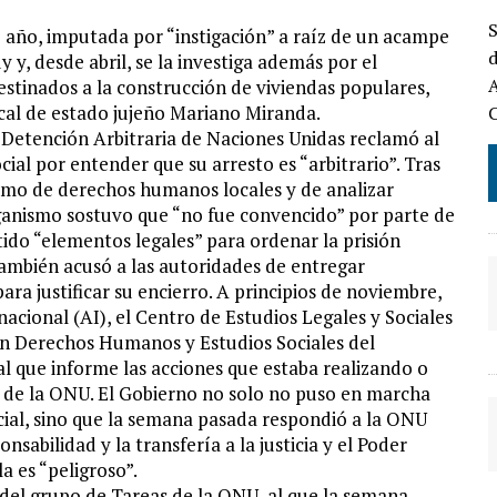
S
e año, imputada por “instigación” a raíz de un acampe
d
y y, desde abril, se la investiga además por el
A
stinados a la construcción de viviendas populares,
scal de estado jujeño Mariano Miranda.
a Detención Arbitraria de Naciones Unidas reclamó al
cial por entender que su arresto es “arbitrario”. Tras
ismo de derechos humanos locales y de analizar
rganismo sostuvo que “no fue convencido” por parte de
tido “elementos legales” para ordenar la prisión
También acusó a las autoridades de entregar
a justificar su encierro. A principios de noviembre,
acional (AI), el Centro de Estudios Legales y Sociales
en Derechos Humanos y Estudios Sociales del
l que informe las acciones que estaba realizando o
ón de la ONU. El Gobierno no solo no puso en marcha
cial, sino que la semana pasada respondió a la ONU
nsabilidad y la transfería a la justicia y el Poder
a es “peligroso”.
 del grupo de Tareas de la ONU, al que la semana