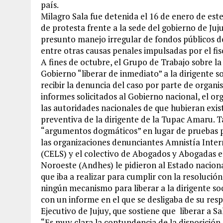
país.
Milagro Sala fue detenida el 16 de enero de est
de protesta frente a la sede del gobierno de Juju
presunto manejo irregular de fondos públicos de
entre otras causas penales impulsadas por el fi
A fines de octubre, el Grupo de Trabajo sobre l
Gobierno “liberar de inmediato” a la dirigente so
recibir la denuncia del caso por parte de organ
informes solicitados al Gobierno nacional, el o
las autoridades nacionales de que hubieran exis
preventiva de la dirigente de la Tupac Amaru. 
“argumentos dogmáticos” en lugar de pruebas par
las organizaciones denunciantes Amnistía Intern
(CELS) y el colectivo de Abogados y Abogadas 
Noroeste (Andhes) le pidieron al Estado naciona
que iba a realizar para cumplir con la resoluci
ningún mecanismo para liberar a la dirigente so
con un informe en el que se desligaba de su respo
Ejecutivo de Jujuy, que sostiene que liberar a Sal
“Es muy clara la contundencia de la disposición