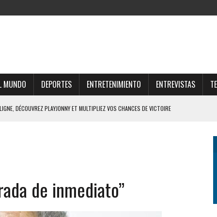
L MUNDO
DEPORTES
ENTRETENIMIENTO
ENTREVISTAS
T
 LIGNE, DÉCOUVREZ PLAYJONNY ET MULTIPLIEZ VOS CHANCES DE VICTOIRE
RTUNE ONLINE E OPORTUNIDADES LUCRATIVAS NO MERCADO DIGITAL
UNE E ESTRATÉGIAS PARA O FUTURO FINANCEIRO
AR O UNIVERSO THOR FORTUNE CASINO ONLINE
erada de inmediato”
FFRES DU CASINO SUISSE EN LIGNE ET GAGNEZ GROS