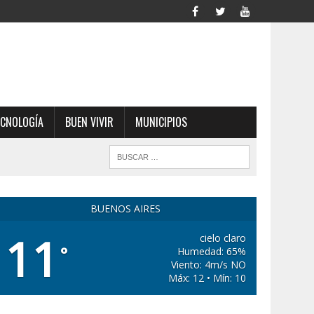
ECNOLOGÍA
BUEN VIVIR
MUNICIPIOS
BUENOS AIRES
11
cielo claro
°
Humedad: 65%
Viento: 4m/s NO
Máx: 12 • Mín: 10