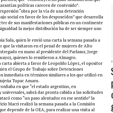
 garantías políticas carecen de contenido”.
de expresión “obra por la vía de una detención
ajo social en favor de los desposeídos” que desarrolla
ácter de sus manifestaciones públicas en un continente
sigualdad la mejor distribución ha de ser siempre uno
ia Sala, quien le envió una carta la semana pasada a
 que la visitaron en el penal de mujeres de Alto
entregado en mano al presidente del Parlasur, Jorge
guayo), quienes lo remitieron a Almagro.
7
carta abierta a favor de Leopoldo López, el opositor
uien el Grupo de Trabajo sobre Detenciones
n inmediata en términos similares a los que utilizó en
l jujeña Tupac Amaru.
onfiaba en que “el estado argentino, en
universales, sabrá dar pronta cabida a las solicitudes
estacó como “un paso alentador en ese sentido” la
icio Macri realizó la semana pasada a la Comisión
e depende de la OEA, para realizar una visita al