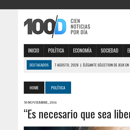
INICIO
POLÍTICA
ECONOMÍA
SOCIEDAD
E
DESTACADOS
7 AGOSTO, 2026
|
ÉLÉGANTE SÉLECTION DE JEUX EN
AISÉMENT
7 AGOSTO, 2026
|
ESTRATÉGIAS INTELIGENTES DESVENDAM THOR FO
HOME
POLÍTICA
7 AGOSTO, 2026
|
IMPORTANTE ANÁLISE DE MERCADO COM THORFORT
30 NOVIEMBRE, 2016
7 AGOSTO, 2026
|
JOGOS VICIANTES E BÔNUS INCRÍVEIS AO EXPLOR
“Es necesario que sea lib
7 AGOSTO, 2026
|
SÉCURITÉ MAXIMALE, PROFITEZ PLEINEMENT DES O