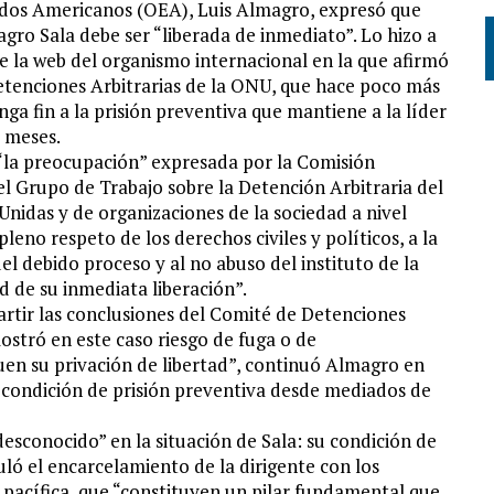
tados Americanos (OEA), Luis Almagro, expresó que
agro Sala debe ser “liberada de inmediato”. Lo hizo a
de la web del organismo internacional en la que afirmó
etenciones Arbitrarias de la ONU, que hace poco más
nga fin a la prisión preventiva que mantiene a la líder
 meses.
 “la preocupación” expresada por la Comisión
 Grupo de Trabajo sobre la Detención Arbitraria del
idas y de organizaciones de la sociedad a nivel
leno respeto de los derechos civiles y políticos, a la
el debido proceso y al no abuso del instituto de la
 de su inmediata liberación”.
artir las conclusiones del Comité de Detenciones
ostró en este caso riesgo de fuga o de
quen su privación de libertad”, continuó Almagro en
a condición de prisión preventiva desde mediados de
conocido” en la situación de Sala: su condición de
uló el encarcelamiento de la dirigente con los
 pacífica, que “constituyen un pilar fundamental que