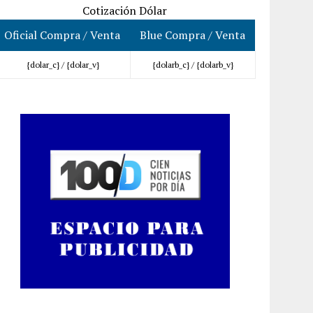
Cotización Dólar
Oficial Compra / Venta
Blue Compra / Venta
{dolar_c} /
{dolar_v}
{dolarb_c} /
{dolarb_v}