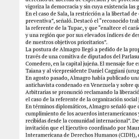
vigoriza la democracia y sin cuya existencia las
En el caso de Sala, la restricción a la libertad 
preventiva”, señaló. Destacó el “reconocido trab
la referente de la Tupac, y que “enaltece el car
y una región que por sus elevados índices de de
de nuestros objetivos prioritarios”.
La postura de Almagro llegó a pedido de la prop
través de una comitiva de diputados del Parlasur
Comedero, en la capital jujeña. El mensaje fue 
Taiana y al vicepresidente Daniel Caggiani (uru
En agosto pasado, Almagro había publicado una 
antichavista condenado en Venezuela y sobre q
Arbitrarias se pronunció reclamando la liberació
el caso de la referente de la organización socia
En términos diplomáticos, Almagro señaló que c
cumplimiento de los acuerdos interamericanos y 
recibidas desde la comunidad internacional”. D
invitación que el Ejecutivo coordinado por Maur
Interamericana de Derechos Humanos (CIDH), qu