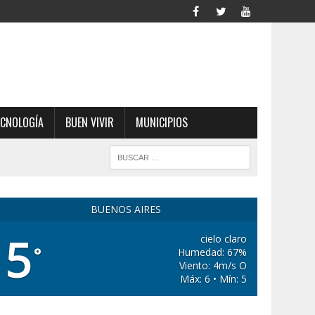
ECNOLOGÍA
BUEN VIVIR
MUNICIPIOS
BUENOS AIRES
5
cielo claro
°
Humedad: 67%
Viento: 4m/s O
Máx: 6 • Mín: 5