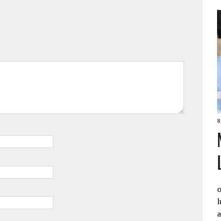
8
o
l
a