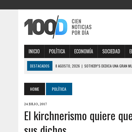
INICIO
POLÍTICA
ECONOMÍA
SOCIEDAD
E
DESTACADOS
8 AGOSTO, 2026
|
SOTHEBY’S DEDICA UNA GRAN M
8 AGOSTO, 2026
|
BRONCA DE LOS ALIADOS: LA CRÍTICA DE BENEGAS 
44″
HOME
POLÍTICA
8 AGOSTO, 2026
|
CONSUMO EN BAJA: POR QUÉ LOS FORMATOS MÚLT
24 JULIO, 2017
8 AGOSTO, 2026
|
SAN CAYETANO: GARCÍA CUERVA DIJO QUE “LA LIB
El kirchnerismo quiere qu
ENDEUDADOS
sus dichos
8 AGOSTO, 2026
|
MURIÓ JORGE MESSI, PADRE DE LIONEL MESSI