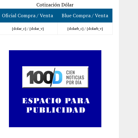
Cotización Dólar
Oficial Compra / Venta
Blue Compra / Venta
{dolar_c} /
{dolar_v}
{dolarb_c} /
{dolarb_v}