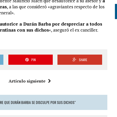
dente Mauricio Macri que desautorice a su asesor y
a
ras
, a las que consideró «agraviantes respecto de los
eneral».
autorice a Durán Barba por despreciar a todos
gentinas con sus dichos
«, aseguró el ex canciller.
PIN
SHARE
Artículo siguiente
ERE QUE DURÁN BARBA SE DISCULPE POR SUS DICHOS"