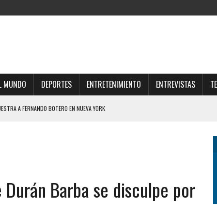
L MUNDO
DEPORTES
ENTRETENIMIENTO
ENTREVISTAS
T
UESTRA A FERNANDO BOTERO EN NUEVA YORK
LYNCH A LOS “TIBIOS DEL MEDIO” HIZO ESTALLAR EL CHAT DEL “GRUPO DE LOS
IPLES GANAN LUGAR EN LAS COMPRAS COTIDIANAS
ERTAD ECONÓMICA NO PUEDE SER ABSOLUTA” Y PIDIÓ POR LOS POBRES Y LOS
e Durán Barba se disculpe por