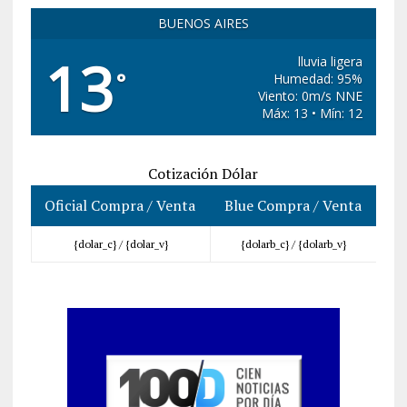
BUENOS AIRES
13
lluvia ligera
°
Humedad: 95%
Viento: 0m/s NNE
Máx: 13 • Mín: 12
Cotización Dólar
Oficial Compra / Venta
Blue Compra / Venta
{dolar_c} /
{dolar_v}
{dolarb_c} /
{dolarb_v}