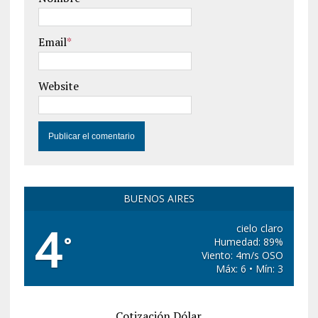
Email
*
Website
BUENOS AIRES
4
cielo claro
°
Humedad: 89%
Viento: 4m/s OSO
Máx: 6 • Mín: 3
Cotización Dólar