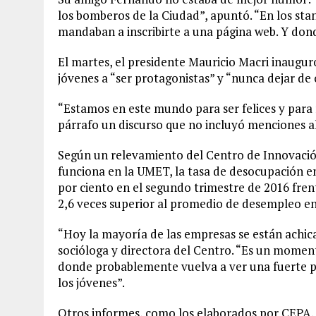
los bomberos de la Ciudad”, apuntó. “En los sta
mandaban a inscribirte a una página web. Y don
El martes, el presidente Mauricio Macri inauguró
jóvenes a “ser protagonistas” y “nunca dejar de
“Estamos en este mundo para ser felices y para
párrafo un discurso que no incluyó menciones 
Según un relevamiento del Centro de Innovaci
funciona en la UMET, la tasa de desocupación ent
por ciento en el segundo trimestre de 2016 fre
2,6 veces superior al promedio de desempleo en 
“Hoy la mayoría de las empresas se están achi
socióloga y directora del Centro. “Es un mome
donde probablemente vuelva a ver una fuerte po
los jóvenes”.
Otros informes, como los elaborados por CEPA, 