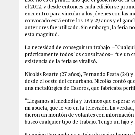
el 2012, y desde entonces cada edición se pro
encuentro para vincular a los jóvenes con las m
convocado está entre los 18 y 29 años y el ganc
anteriores fue utilizado. Sin embargo, la feria
esta magnitud.
La necesidad de conseguir un trabajo –“Cualqui
prácticamente todos los consultados– fue un cat
existencia de la feria se viralizó.
Nicolás Rearte (27 años), Fernando Festa (24) y 
desde el oeste del conurbano. Nicolás contó qu
una metalúrgica de Caseros, que fabricaba perfi
“Llegamos al mediodía y tuvimos que esperar va
mi abuela, que lo vio en la televisión. La verd
dieron un montón de volantes con información q
busco cualquier tipo de trabajo. Tengo un hijo y
Su amigo Fernando no estaba de mejor humor: “P