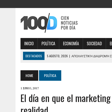
INICIO
POLÍTICA
ECONOMÍA
SOCIEDAD
E
DESTACADOS
5 AGOSTO, 2026
|
ΑΠΟΛΑΥΣΤΙΚΉ ΔΙΑΔΡΟΜΉ ΣΤ
ΕΠΙΛΟΓΈΣ ΠΑΙΧΝΙΔΙΟΎ
5 AGOSTO, 2026
|
CAUTION PREVAILS DODGING CARS PLAYING CHICK
HOME
POLÍTICA
5 AGOSTO, 2026
|
AVANTAJUL EXCLUSIV OBȚINUT CU SPIN MAMA BONU
1 JUNIO, 2017
5 AGOSTO, 2026
|
KONKRETE CHANCEN UND LUNU BET FÜR LANGFRIST
El día en que el marketing
5 AGOSTO, 2026
|
SZANSA I ZWROT AKCJI Z PLINKO TO EKSCYTUJĄCA
realidad