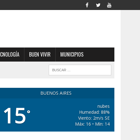
ECNOLOGÍA
BUEN VIVIR
MUNICIPIOS
BUENOS AIRES
15
nubes
°
Humedad: 88%
Viento: 2m/s SE
Máx: 16 • Mín: 14