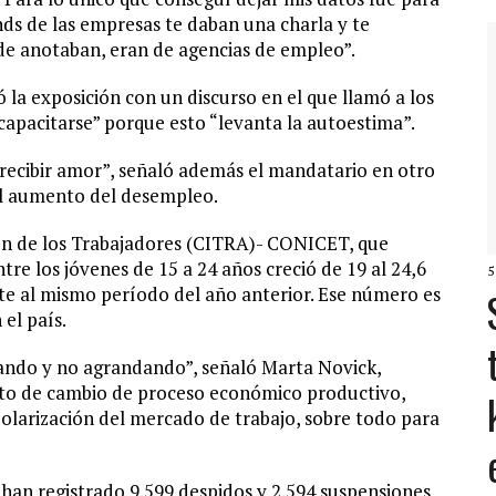
nds de las empresas te daban una charla y te
de anotaban, eran de agencias de empleo”.
 la exposición con un discurso en el que llamó a los
 capacitarse” porque esto “levanta la autoestima”.
 recibir amor”, señaló además el mandatario en otro
al aumento del desempleo.
ón de los Trabajadores (CITRA)- CONICET, que
re los jóvenes de 15 a 24 años creció de 19 al 24,6
5
nte al mismo período del año anterior. Ese número es
el país.
cando y no agrandando”, señaló Marta Novick,
nto de cambio de proceso económico productivo,
larización del mercado de trabajo, sobre todo para
han registrado 9.599 despidos y 2.594 suspensiones