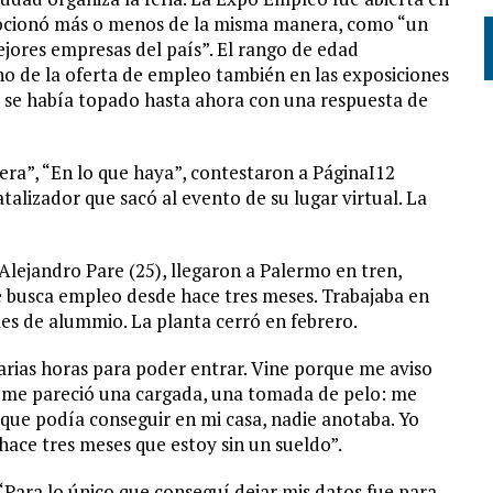
mocionó más o menos de la misma manera, como “un
ejores empresas del país”. El rango de edad
ho de la oferta de empleo también en las exposiciones
 no se había topado hasta ahora con una respuesta de
era”, “En lo que haya”, contestaron a PáginaI12
alizador que sacó al evento de su lugar virtual. La
Alejandro Pare (25), llegaron a Palermo en tren,
e busca empleo desde hace tres meses. Trabajaba en
les de alummio. La planta cerró en febrero.
rias horas para poder entrar. Vine porque me aviso
ad, me pareció una cargada, una tomada de pelo: me
ue podía conseguir en mi casa, nadie anotaba. Yo
 hace tres meses que estoy sin un sueldo”.
ara lo único que conseguí dejar mis datos fue para