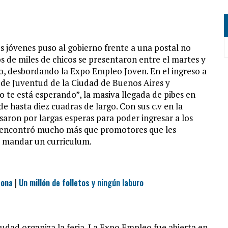
s jóvenes puso al gobierno frente a una postal no
s de miles de chicos se presentaron entre el martes y
jo, desbordando la Expo Empleo Joven. En el ingreso a
as de Juventud de la Ciudad de Buenos Aires y
 te está esperando”, la masiva llegada de pibes en
e hasta diez cuadras de largo. Con sus c.v en la
ron por largas esperas para poder ingresar a los
o encontró mucho más que promotores que les
e mandar un curriculum.
sona
|
Un millón de folletos y ningún laburo
iudad organiza la feria. La Expo Empleo fue abierta en