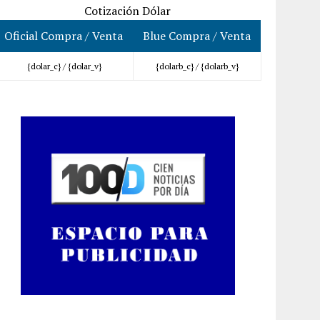
Cotización Dólar
Oficial Compra / Venta
Blue Compra / Venta
{dolar_c} /
{dolar_v}
{dolarb_c} /
{dolarb_v}