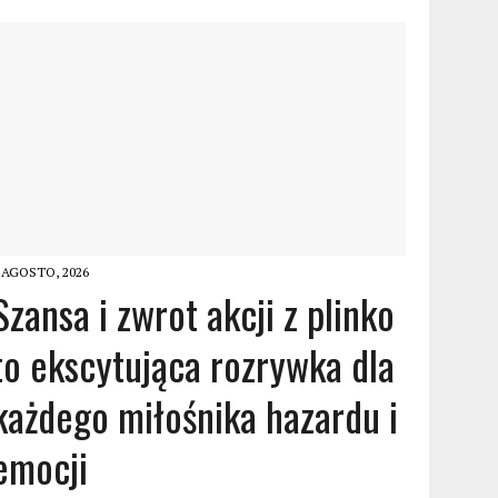
 AGOSTO, 2026
Szansa i zwrot akcji z plinko
to ekscytująca rozrywka dla
każdego miłośnika hazardu i
emocji