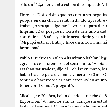
sólo un “12,5 por ciento estaba desempleado”. 
Florencia Dottori dijo que no quería ser negati
porque en una charla estaban dando tips sobre
trabajo, o sea que algo me llevo, pero para dart
Imprimí 12 cv porque no iba a dejarle uno a ca
contó tiene 18 años y título secundario y está h
“Mi papá está sin trabajo hace un año; mi mamá,
hermanas”.
Pablo Gutiérrez y Aylen Altamirano habían lleg
egresados en diciembre del secundario. “Había 
Estaban saturados”, dijo él. Celular en mano, los
había trabajo para diez mil y vinieron 350 mil. 
sentido a hacerte viajar para esto”. Aylén apunt
tener con 18 años”, preguntó.
Micalea, de 20 años, había dejado a su bebé de 
Exposición. “Vi muchos stands, aunque sin estud
la de call centers”. Llegó a la una de la tarde, s