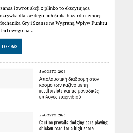
zansa i zwrot akcji z plinko to ekscytująca
ozrywka dla każdego miłośnika hazardu i emocji
Mechanika Gry i Szanse na Wygraną Wpływ Punktu
Startowego na…
LEER MÁS
5 AGOSTO, 2026
Απολαυστική διαδρομή στον
κόσμο των καζίνο με τη
needforslots και τις μοναδικές
επιλογές παιχνιδιού
5 AGOSTO, 2026
Caution prevails dodging cars playing
chicken road for a high score