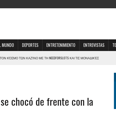
L MUNDO
DEPORTES
ENTRETENIMIENTO
ENTREVISTAS
T
ΟΝ ΚΌΣΜΟ ΤΩΝ ΚΑΖΊΝΟ ΜΕ ΤΗ NEEDFORSLOTS ΚΑΙ ΤΙΣ ΜΟΝΑΔΙΚΈΣ
EN ROAD FOR A HIGH SCORE
S CODE DESCHIDE NOI OPORTUNITĂȚI DE PARIERE ȘI DISTRACȚIE ONLINE
IGEN ERFOLG IM ONLINE-GAMING-BEREICH
 se chocó de frente con la
 ROZRYWKA DLA KAŻDEGO MIŁOŚNIKA HAZARDU I EMOCJI