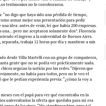
Los testimonios no lo corroboraron.
va: “no digo que haya sido una pérdida de tiempo,
 como armar mejor una presentación para pedir
e una idea: antes de venir, leí que había 200 empresas.
da una… pero me aceptaron solamente dos”. Florencia
aciendo el ingreso a la universidad de Buenos Aires.
 separada, trabaja 12 horas por día y mantiene a mis
ado desde Villa Martelli con un grupo de compañeros,
tanta gente que no se podía ver prácticamente nada.
 chicos seguían la noticia por las redes. “Dijeron que
Obviamente, no había para todos, pero no le veo el
ó que le pedían experiencia previa: “¿cómo la voy a
8 meses con el papá para ver qué encontraba en la
ios universitarios la oferta que quedaba para mí era
alió cerca de las cinco. “Me atendieron bien, pero tal