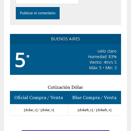
BUENOS AIRES
5
cielo claro
°
Humedad: 83%
Viento: 4m/s S
Máx: 5 • Mín: 3
Cotización Dólar
Oficial Compra / Venta
Blue Compra / Venta
{dolar_c} /
{dolar_v}
{dolarb_c} /
{dolarb_v}