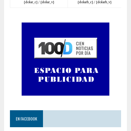
{dolar_c} /
{dolar_v}
{dolarb_c} /
{dolarb_v}
EN FACEBOOK