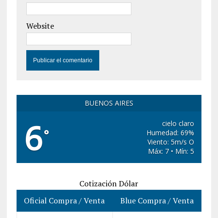
Website
BUENOS AIRES
6
cielo claro
°
Humedad: 69%
Viento: 5m/s O
Máx: 7 • Mín: 5
Cotización Dólar
Oficial Compra / Venta
Blue Compra / Venta