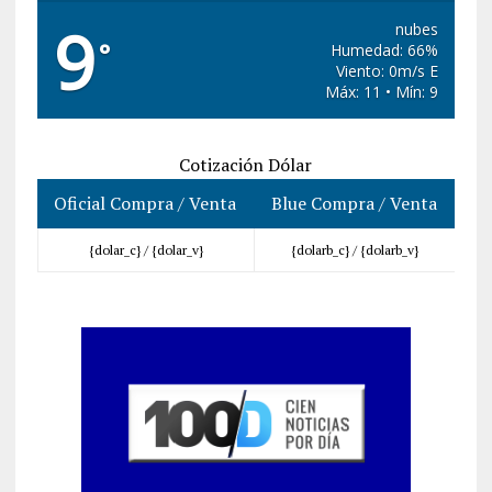
9
nubes
°
Humedad: 66%
Viento: 0m/s E
Máx: 11 • Mín: 9
Cotización Dólar
Oficial Compra / Venta
Blue Compra / Venta
{dolar_c} /
{dolar_v}
{dolarb_c} /
{dolarb_v}