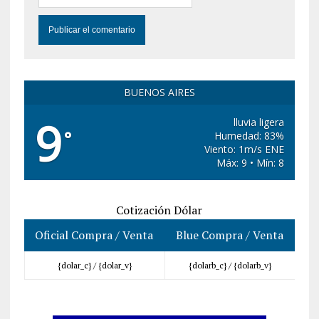
BUENOS AIRES
9
lluvia ligera
°
Humedad: 83%
Viento: 1m/s ENE
Máx: 9 • Mín: 8
Cotización Dólar
Oficial Compra / Venta
Blue Compra / Venta
{dolar_c} /
{dolar_v}
{dolarb_c} /
{dolarb_v}