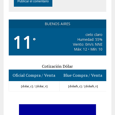
BUENOS AIRES
11
cielo claro
°
Humedad: 55%
Viento: 0m/s NNE
Máx: 12 • Mín: 10
Cotización Dólar
Oficial Compra / Venta
Blue Compra / Venta
{dolar_c} /
{dolar_v}
{dolarb_c} /
{dolarb_v}