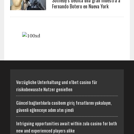
Sotheby’s dedica una gran muestra a
Fernando Botero en Nueva York
Vorzügliche Unterhaltung und n1bet casino für
risikobewusste Nutzer genießen
Güncel bağlantılarla casibom giriş fırsatlarını yakalayın,
güvenli eğlenceye adım atın şimdi
Intriguing opportunities await within zula casino for both
new and experienced players alike