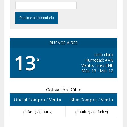
BUENOS AIRES
13
cielo claro
°
Humedad: 44%
Viento: 1m/s ENE
Máx: 13 • Mín: 12
Cotización Dólar
Oficial Compra / Venta
Blue Compra / Venta
{dolar_c} /
{dolar_v}
{dolarb_c} /
{dolarb_v}