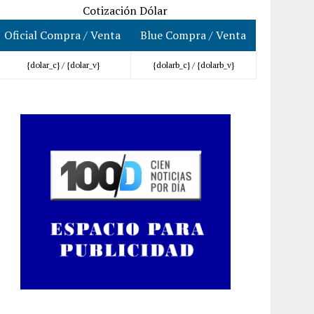
Cotización Dólar
Oficial Compra / Venta
Blue Compra / Venta
{dolar_c} /
{dolar_v}
{dolarb_c} /
{dolarb_v}