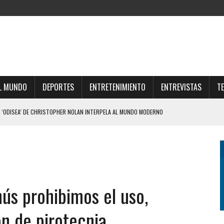
L MUNDO
DEPORTES
ENTRETENIMIENTO
ENTREVISTAS
T
 ‘ODISEA’ DE CHRISTOPHER NOLAN INTERPELA AL MUNDO MODERNO
 TIENE UNA EMPRESA QUE GESTIONA VENTAS DE TIERRAS A EXTRANJEROS
PE DE REALIDAD A JAVIER MILEI Y ELIMINÓ EL CAPÍTULO QUE ABRIÓ EL DEBATE
LE DIERON EL GOLPE DE GRACIA A LA EXTRANJERIZACIÓN DE TIERRAS
IZO UNA DURA AUTOCRÍTICA Y NEGÓ QUE OFRECIÓ LA FINAL DEL MUNDIAL 2030 A
nús prohibimos el uso,
ón de pirotecnia