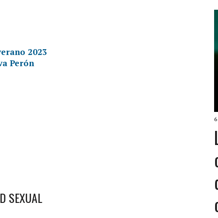
 verano 2023
va Perón
!
6
AD SEXUAL