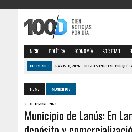
INICIO
POLÍTICA
ECONOMÍA
SOCIEDAD
E
DESTACADOS
6 AGOSTO, 2026
|
ODISEO SUPERSTAR: POR QUÉ LA
6 AGOSTO, 2026
|
EL SENADOR LIBERTARIO JOAQUÍN BENEGAS LYNCH
6 AGOSTO, 2026
|
LEY DE TIERRAS: EL SENADO VUELVE A DARLE UN GOL
HOME
MUNICIPIOS
6 AGOSTO, 2026
|
TRES GOBERNADORES INFLUYERON EN EL SENADO Y 
31 DICIEMBRE, 2022
6 AGOSTO, 2026
|
LA FIFA TUVO SU REUNIÓN DE CRISIS EN RABAT, H
Municipio de Lanús: En La
MARRUECOS POR APOYO
depósito y comercializaci