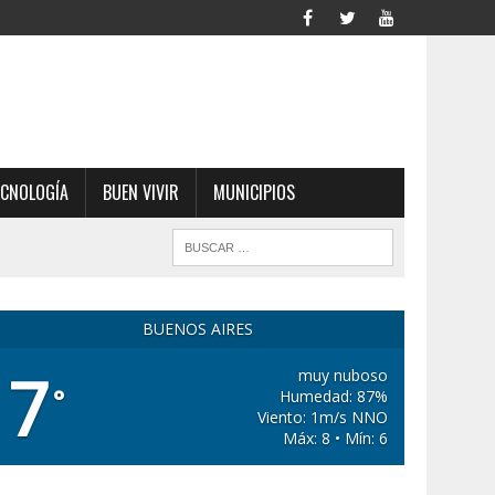
ECNOLOGÍA
BUEN VIVIR
MUNICIPIOS
BUENOS AIRES
7
muy nuboso
°
Humedad: 87%
Viento: 1m/s NNO
Máx: 8 • Mín: 6