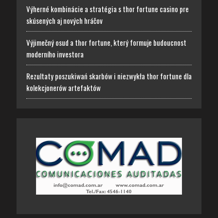
Výherné kombinácie a stratégia s thor fortune casino pre
skúsených aj nových hráčov
Výjimečný osud a thor fortune, který formuje budoucnost
moderního investora
Rezultaty poszukiwań skarbów i niezwykła thor fortune dla
kolekcjonerów artefaktów