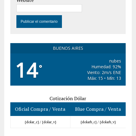
Website
BUENOS AIRES
14
nubes
°
Humedad: 92%
Viento: 2m/s ENE
Máx: 15 • Mín: 13
Cotización Dólar
Oficial Compra / Venta
Blue Compra / Venta
{dolar_c} /
{dolar_v}
{dolarb_c} /
{dolarb_v}