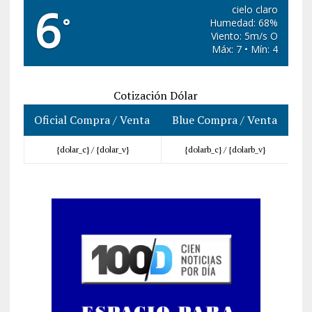
6
cielo claro
°
Humedad: 68%
Viento: 5m/s O
Máx: 7 • Mín: 4
Cotización Dólar
Oficial Compra / Venta
Blue Compra / Venta
{dolar_c} /
{dolar_v}
{dolarb_c} /
{dolarb_v}