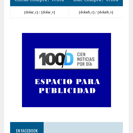
{dolar_c} /
{dolar_v}
{dolarb_c} /
{dolarb_v}
EN FACEBOOK