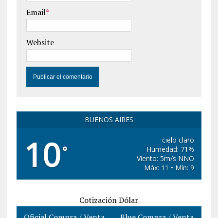
Email
*
Website
BUENOS AIRES
10
cielo claro
°
Humedad: 71%
Viento: 5m/s NNO
Máx: 11 • Mín: 9
Cotización Dólar
Oficial Compra / Venta
Blue Compra / Venta